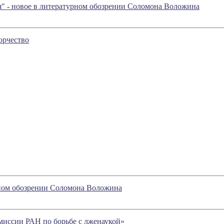
я" - новое в литературном обозрении Соломона Воложина
орчество
урном обозрении Соломона Воложина
иссии РАН по борьбе с лженаукой»