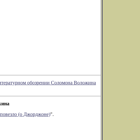
 литературном обозрении Соломона Воложина
жина
повезло (о Джорджоне)
".