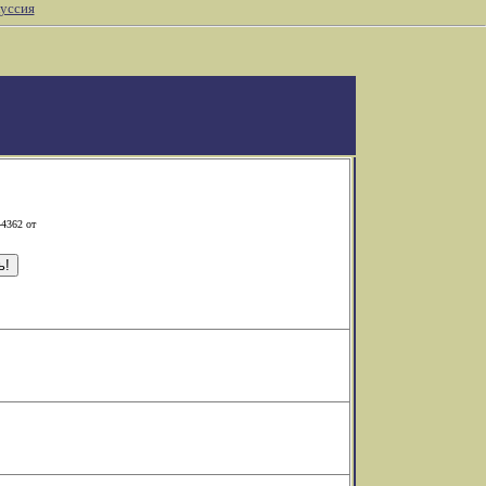
уссия
-4362 от