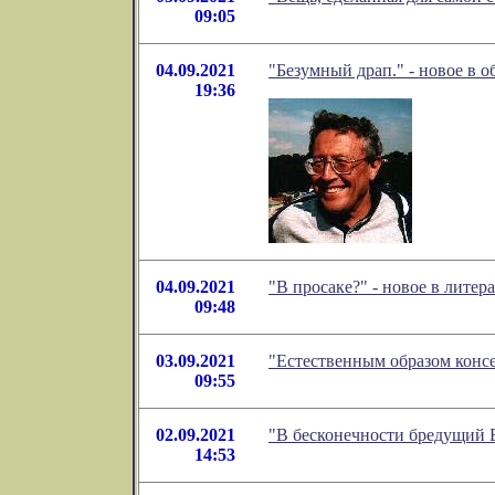
09:05
04.09.2021
"Безумный драп." - новое в 
19:36
04.09.2021
"В просаке?" - новое в лит
09:48
03.09.2021
"Естественным образом конс
09:55
02.09.2021
"В бесконечности бредущий 
14:53