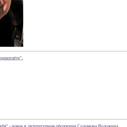
 переплёте".
себя" - новое в литературном обозрении Соломона Воложина