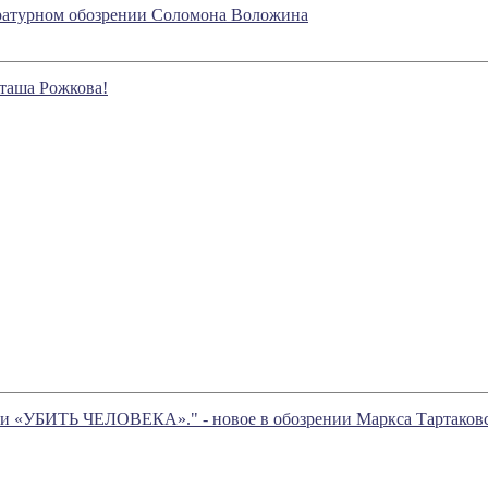
тературном обозрении Соломона Воложина
аташа Рожкова!
ти «УБИТЬ ЧЕЛОВЕКА»." - новое в обозрении Маркса Тартаков