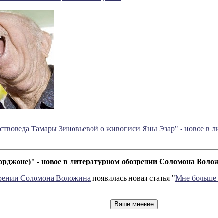
усствоведа Тамары Зиновьевой о живописи Яны Эзар" - новое в
орджоне)" - новое в литературном обозрении Соломона Воло
зрении Соломона Воложина
появилась новая статья "
Мне больше 