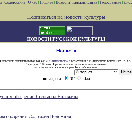
л
|
Содержание
|
О нас
|
Пишите
|
Новости
|
Книжная лавка
|
Голосование
|
Диск
Подписаться на новости культуры
НОВОСТИ РУССКОЙ КУЛЬТУРЫ
Новости
й переплет" зарегистрирован как СМИ.
Свидетельство
о регистрации в Министерстве печати РФ: Эл. #77
5 февраля 2001 года. При полном или частичном использовании
материалов ссылка на www.pereplet.ru обязательна.
Тип запроса:
"И"
"Или"
атурном обозрении Соломона Воложина
рном обозрении Соломона Воложина