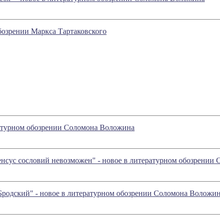
обозрении Маркса Тартаковского
ературном обозрении Соломона Воложина
енсус сословий невозможен" - новое в литературном обозрении
Бродский" - новое в литературном обозрении Соломона Воложи