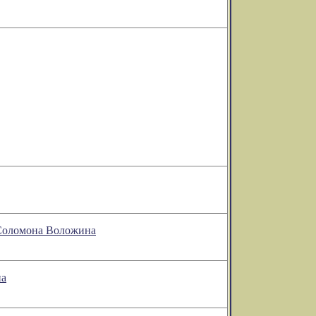
 Соломона Воложина
на