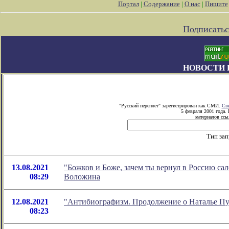
Портал
|
Содержание
|
О нас
|
Пишите
Подписатьс
НОВОСТИ 
"Русский переплет" зарегистрирован как СМИ.
Сви
5 февраля 2001 года.
материалов ссыл
Тип зап
13.08.2021
"Божков и Боже, зачем ты вернул в Россию са
08:29
Воложина
12.08.2021
"Антибиографизм. Продолжение о Наталье Пу
08:23