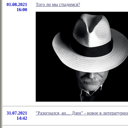
01.08.2021
Того ли мы стыдимся?
16:00
31.07.2021
"Разогнался, ан… Дзен" - новое в литератур
14:42