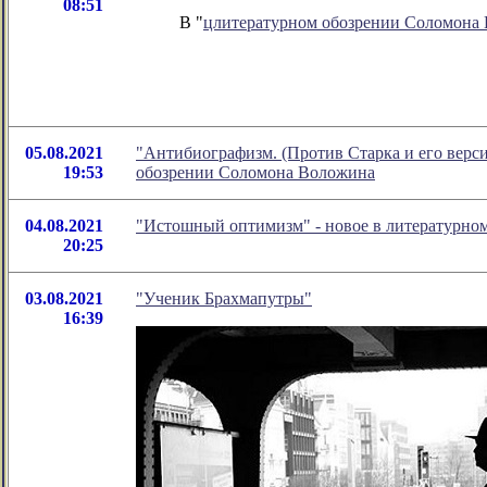
08:51
В "
цлитературном обозрении Соломона
05.08.2021
"Антибиографизм. (Против Старка и его верс
19:53
обозрении Соломона Воложина
04.08.2021
"Истошный оптимизм" - новое в литературно
20:25
03.08.2021
"Ученик Брахмапутры"
16:39