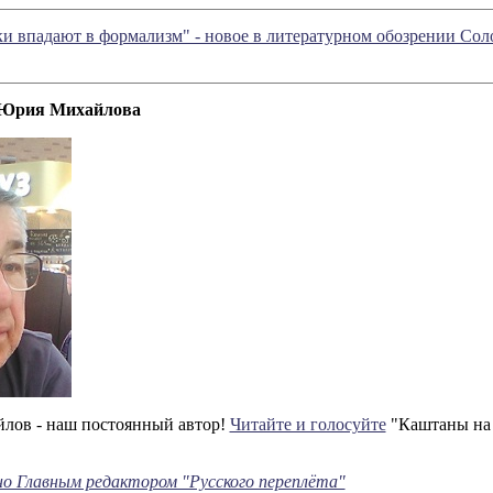
и впадают в формализм" - новое в литературном обозрении Со
 Юрия Михайлова
ов - наш постоянный автор!
Читайте и голосуйте
"Каштаны на с
о Главным редактором "Русского переплёта"