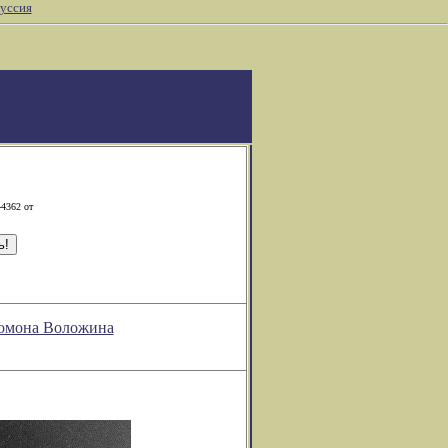
уссия
-4362 от
ломона Воложина