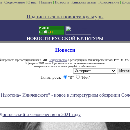
л
|
Содержание
|
О нас
|
Пишите
|
Новости
|
Книжная лавка
|
Голосование
|
Диск
Подписаться на новости культуры
НОВОСТИ РУССКОЙ КУЛЬТУРЫ
Новости
й переплет" зарегистрирован как СМИ.
Свидетельство
о регистрации в Министерстве печати РФ: Эл. #77
5 февраля 2001 года. При полном или частичном использовании
материалов ссылка на www.pereplet.ru обязательна.
Тип запроса:
"И"
"Или"
 Ньютона» Иличевского" - новое в литературном обозрении Со
 Достоевский и человечество в 2021 году