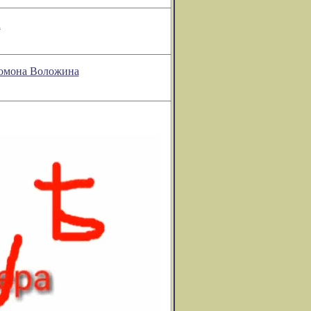
а
ломона Воложина