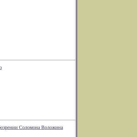
о
 обозрении Соломона Воложина