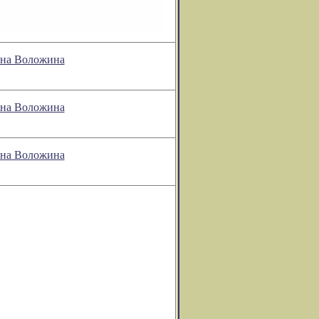
она Воложина
она Воложина
она Воложина