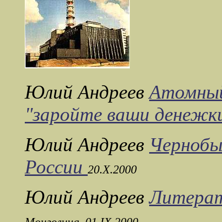
Юлий Андреев
Атомный
"заройте ваши денежки
Юлий Андреев
Чернобы
России
20.X.2000
Юлий Андреев
Литерат
Монголина, 01.IX.2000