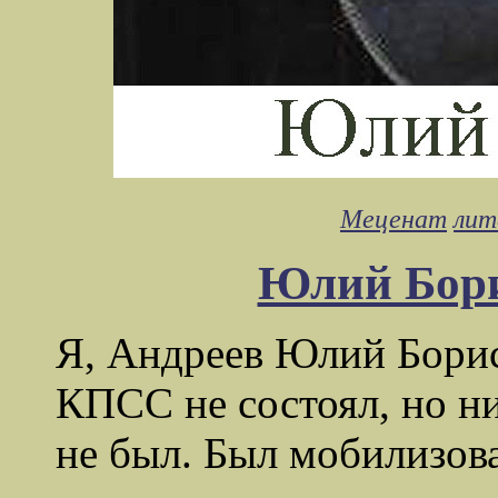
Меценат
лит
Юлий Бори
Я, Андреев Юлий Борисо
КПСС не состоял, но н
не был. Был мобилизова