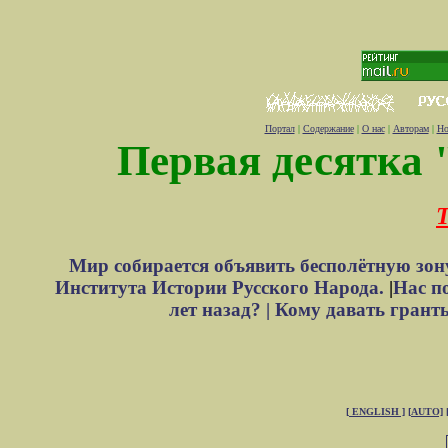
Портал
|
Содержание
|
О нас
|
Авторам
|
Но
Первая десятка 
Т
Мир собирается объявить бесполётную зон
Института Истории Русского Народа.
|
Нас п
лет назад? |
Кому давать грант
[ ENGLISH ]
[AUTO]