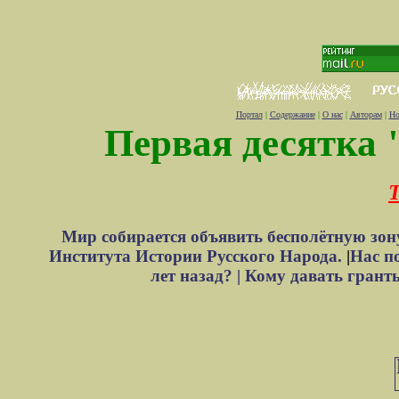
Портал
|
Содержание
|
О нас
|
Авторам
|
Но
Первая десятка 
Т
Мир собирается объявить бесполётную зон
Института Истории Русского Народа.
|
Нас п
лет назад? |
Кому давать грант