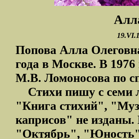
Алл
19.VI.
Попова Алла Олеговна
года в Москве. В 197
М.В. Ломоносова по с
Стихи пишу с семи ле
"Книга стихий", "Муз
каприсов" не изданы.
"Октябрь", "Юность"