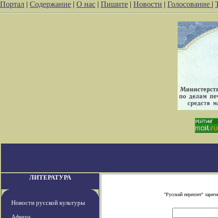
Портал
|
Содержание
|
О нас
|
Пишите
|
Новости
|
Голосование
|
ЛИТЕРАТУРА
"Русский переплет" заре
Новости русской культуры
Афиша