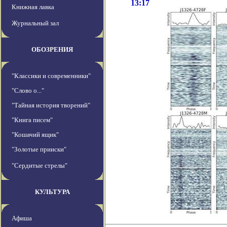
13:17
Книжная лавка
Журнальный зал
ОБОЗРЕНИЯ
"Классики и современники"
"Слово о..."
"Тайная история творений"
"Книга писем"
"Кошачий ящик"
"Золотые прииски"
"Сердитые стрелы"
КУЛЬТУРА
Афиша