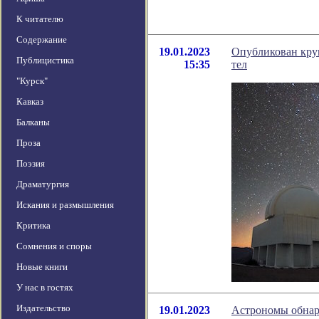
К читателю
Содержание
19.01.2023
Опубликован круп
Публицистика
15:35
тел
"Курск"
Кавказ
Балканы
Проза
Поэзия
Драматургия
Искания и размышления
Критика
Сомнения и споры
Новые книги
У нас в гостях
Издательство
19.01.2023
Астрономы обнар