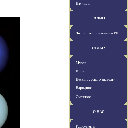
Научпоп
РАДИО
Читают и поют авторы РП
ОТДЫХ
Музеи
Игры
Песни русского застолья
Народное
Смешное
О НАС
Редколлегия