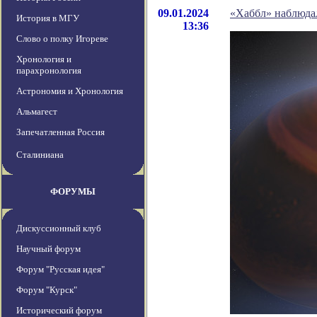
09.01.2024
«Хаббл» наблюда
История в МГУ
13:36
Слово о полку Игореве
Хронология и
парахронология
Астрономия и Хронология
Альмагест
Запечатленная Россия
Сталиниана
ФОРУМЫ
Дискуссионный клуб
Научный форум
Форум "Русская идея"
Форум "Курск"
Исторический форум