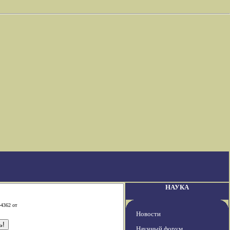
НАУКА
-4362 от
Новости
Научный форум