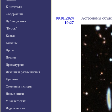
К читателю
Содержание
09.01.2024
Астрономы объясн
Публицистика
19:27
"Курск"
Кавказ
Балканы
Проза
Поэзия
Драматургия
Искания и размышления
Критика
Сомнения и споры
Новые книги
У нас в гостях
Издательство