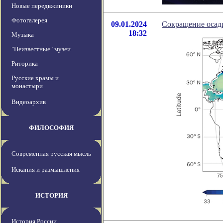
Новые передвжиники
Фотогалерея
09.01.2024
Сокращение осадк
18:32
Музыка
"Неизвестные" музеи
Риторика
Русские храмы и
монастыри
Видеоархив
ФИЛОСОФИЯ
Современная русская мысль
Искания и размышления
ИСТОРИЯ
История России