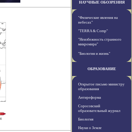
НАУЧНЫЕ ОБОЗРЕНИЯ
"Физические явления на
небесах"
"TERRA & Comp"
"Неизбежность странного
микромира"
"Биология и жизнь"
ОБРАЗОВАНИЕ
Открытое письмо министру
образования
Антиреформа
Соросовский
образовательный журнал
Биология
Науки о Земле