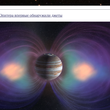
Юпитера впервые обнаружили джеты