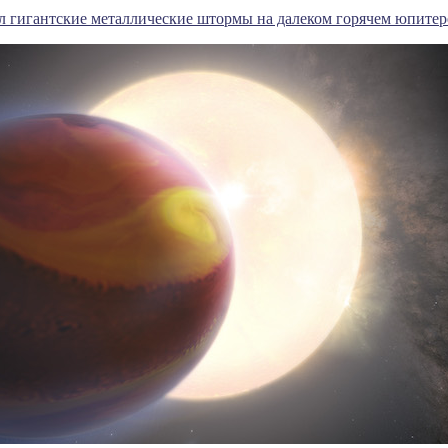
л гигантские металлические штормы на далеком горячем юпитер