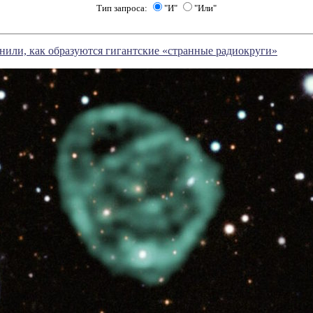
Тип запроса:
"И"
"Или"
или, как образуются гигантские «странные радиокруги»