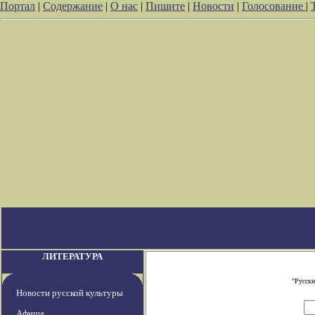
Портал
|
Содержание
|
О нас
|
Пишите
|
Новости
|
Голосование
|
ЛИТЕРАТУРА
"Русски
Новости русской культуры
Афиша