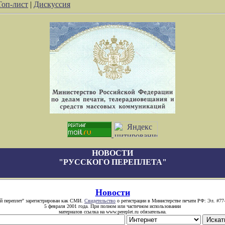
Топ-лист
|
Дискуссия
НОВОСТИ
"РУССКОГО ПЕРЕПЛЕТА"
Новости
й переплет" зарегистрирован как СМИ.
Свидетельство
о регистрации в Министерстве печати РФ: Эл. #77
5 февраля 2001 года. При полном или частичном использовании
материалов ссылка на www.pereplet.ru обязательна.