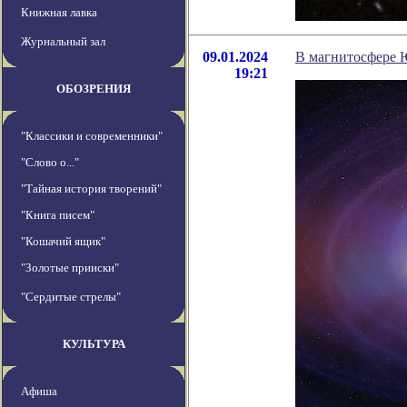
Книжная лавка
Журнальный зал
09.01.2024
В магнитосфере 
19:21
ОБОЗРЕНИЯ
"Классики и современники"
"Слово о..."
"Тайная история творений"
"Книга писем"
"Кошачий ящик"
"Золотые прииски"
"Сердитые стрелы"
КУЛЬТУРА
Афиша