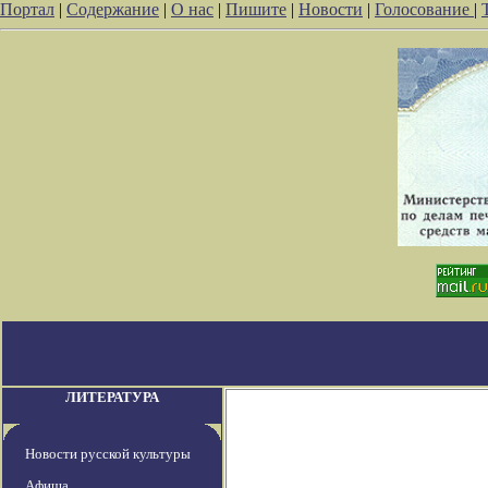
Портал
|
Содержание
|
О нас
|
Пишите
|
Новости
|
Голосование
|
ЛИТЕРАТУРА
Новости русской культуры
Афиша