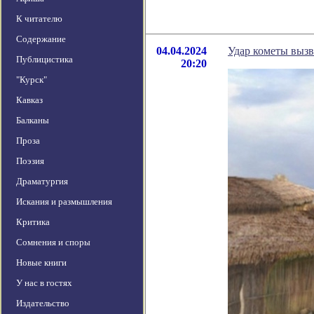
К читателю
Содержание
04.04.2024
Удар кометы вызв
Публицистика
20:20
"Курск"
Кавказ
Балканы
Проза
Поэзия
Драматургия
Искания и размышления
Критика
Сомнения и споры
Новые книги
У нас в гостях
Издательство