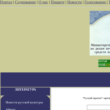
Портал
|
Содержание
|
О нас
|
Пишите
|
Новости
|
Голосование
|
ЛИТЕРАТУРА
"Русский переплет" заре
Новости русской культуры
Афиша