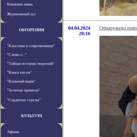
Книжная лавка
Журнальный зал
04.04.2024
Обнаружено ново
ОБОЗРЕНИЯ
20:16
"Классики и современники"
"Слово о..."
"Тайная история творений"
"Книга писем"
"Кошачий ящик"
"Золотые прииски"
"Сердитые стрелы"
КУЛЬТУРА
Афиша