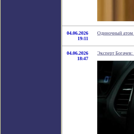
04.06.2026
Одиночный атом 
19:11
04.06.2026
Эксперт Богачев:
18:47