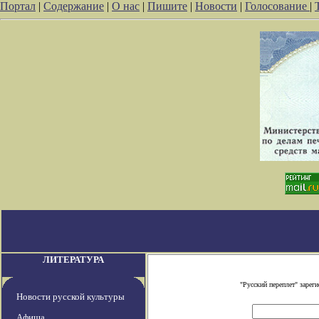
Портал
|
Содержание
|
О нас
|
Пишите
|
Новости
|
Голосование
|
ЛИТЕРАТУРА
"Русский переплет" заре
Новости русской культуры
Афиша