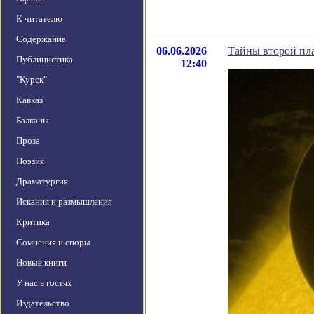
К читателю
Содержание
06.06.2026
Тайны второй пл
Публицистика
12:40
"Курск"
Кавказ
Балканы
Проза
Поэзия
Драматургия
Искания и размышления
Критика
Сомнения и споры
Новые книги
У нас в гостях
Издательство