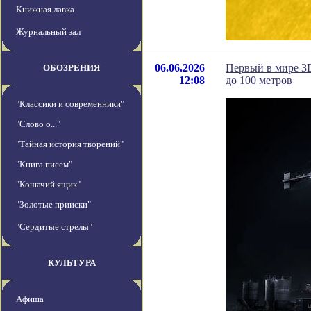
Книжная лавка
Журнальный зал
06.06.2026
Первый в мире 3D
ОБОЗРЕНИЯ
12:08
до 100 метров
"Классики и современники"
"Слово о..."
"Тайная история творений"
"Книга писем"
"Кошачий ящик"
"Золотые прииски"
"Сердитые стрелы"
КУЛЬТУРА
Афиша