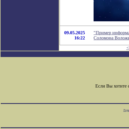
09.05.2025
"Пример информа
16:22
Соломона Волож
<
Если Вы хотите
Редк