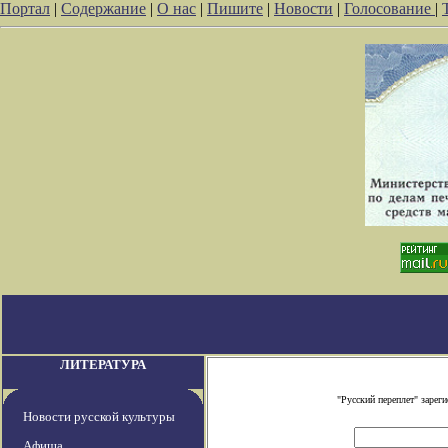
Портал
|
Содержание
|
О нас
|
Пишите
|
Новости
|
Голосование
|
ЛИТЕРАТУРА
"Русский переплет" заре
Новости русской культуры
Афиша