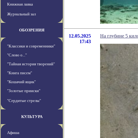
Книжная лавка
Журнальный зал
ОБОЗРЕНИЯ
12.05.2025
На глубине 5 ки
17:43
"Классики и современники"
"Слово о..."
"Тайная история творений"
"Книга писем"
"Кошачий ящик"
"Золотые прииски"
"Сердитые стрелы"
КУЛЬТУРА
Афиша