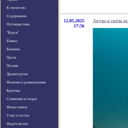
К читателю
Содержание
12.05.2025
Акулы и скаты ис
Публицистика
17:56
"Курск"
Кавказ
Балканы
Проза
Поэзия
Драматургия
Искания и размышления
Критика
Сомнения и споры
Новые книги
У нас в гостях
Издательство