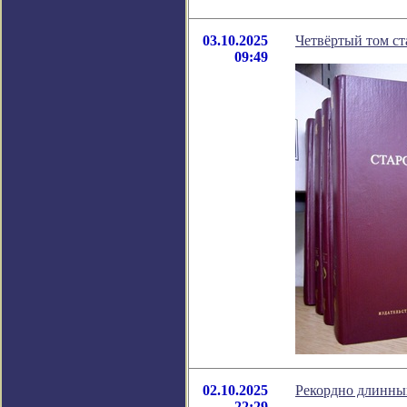
03.10.2025
Четвёртый том ст
09:49
02.10.2025
Рекордно длинный
22:29