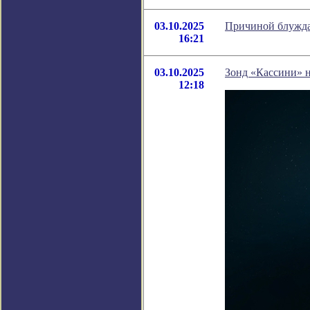
03.10.2025
Причиной блужда
16:21
03.10.2025
Зонд «Кассини» н
12:18