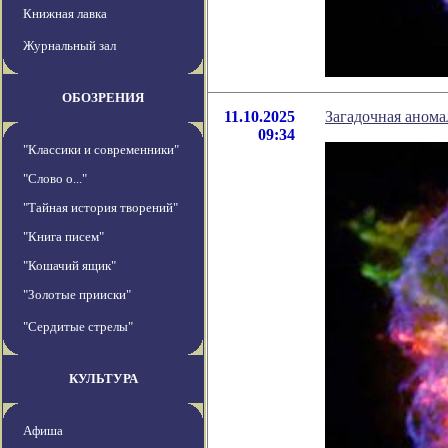
Книжная лавка
Журнальный зал
ОБОЗРЕНИЯ
11.10.2025
Загадочная анома
09:34
"Классики и современники"
"Слово о..."
"Тайная история творений"
"Книга писем"
"Кошачий ящик"
"Золотые прииски"
"Сердитые стрелы"
КУЛЬТУРА
Афиша