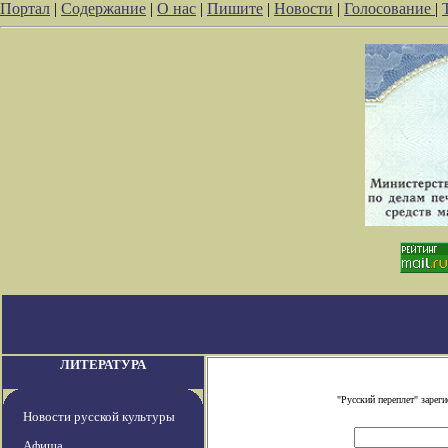
Портал
|
Содержание
|
О нас
|
Пишите
|
Новости
|
Голосование
|
ЛИТЕРАТУРА
"Русский переплет" заре
Новости русской культуры
Афиша