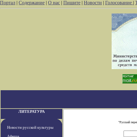
Портал
|
Содержание
|
О нас
|
Пишите
|
Новости
|
Голосование
|
ЛИТЕРАТУРА
"Русский пере
Новости русской культуры
Афиша