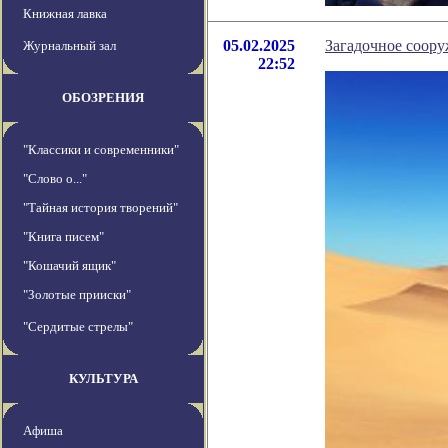
Книжная лавка
05.02.2025
Загадочное соору
Журнальный зал
22:52
ОБОЗРЕНИЯ
"Классики и современники"
"Слово о..."
"Тайная история творений"
"Книга писем"
"Кошачий ящик"
"Золотые прииски"
"Сердитые стрелы"
КУЛЬТУРА
Афиша