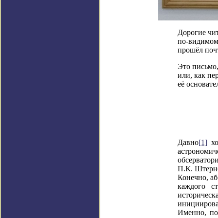
Дорогие чит
по-видимому
прошёл почт
Это письмо,
или, как п
её основате
Давно
[1]
хо
астрономич
обсерватори
П.К. Штерн
Конечно, а
каждого
с
историческа
инициирова
Именно, п