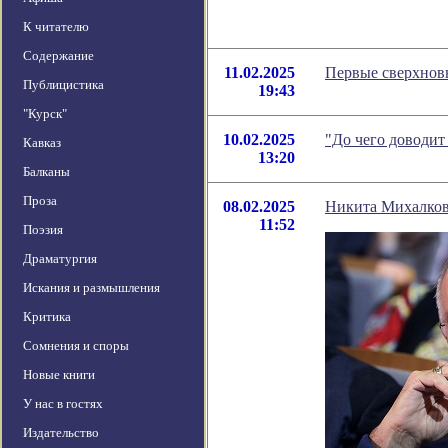
К читателю
Содержание
11.02.2025
Первые сверхнов
Публицистика
19:43
"Курск"
10.02.2025
"До чего доводит
Кавказ
13:20
Балканы
Проза
08.02.2025
Никита Михалков
11:52
Поэзия
Драматургия
Искания и размышления
Критика
Сомнения и споры
Новые книги
У нас в гостях
Издательство