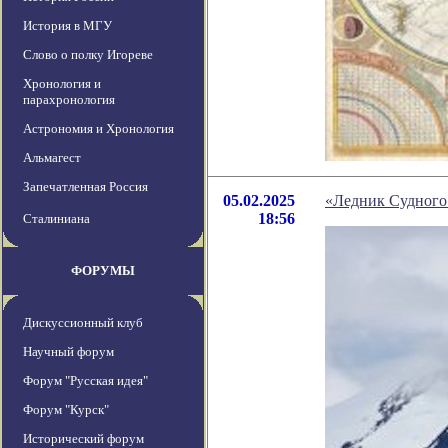
История в МГУ
Слово о полку Игореве
Хронология и
парахронология
Астрономия и Хронология
Альмагест
Запечатленная Россия
05.02.2025
«Ледник Судного 
18:56
Сталиниана
ФОРУМЫ
Дискуссионный клуб
Научный форум
Форум "Русская идея"
Форум "Курск"
Исторический форум