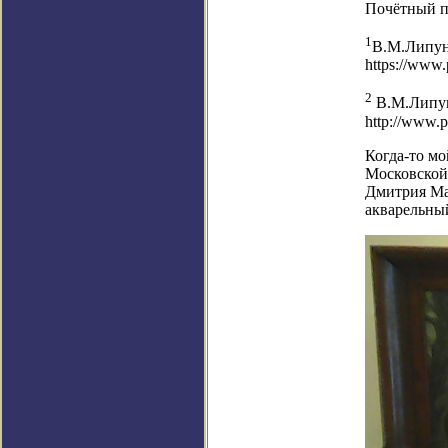
Почётный 
1
В.М.Липун
https://www.
2
В.М.Липун
http://www.p
Когда-то м
Московской
Дмитрия Мат
акварельный