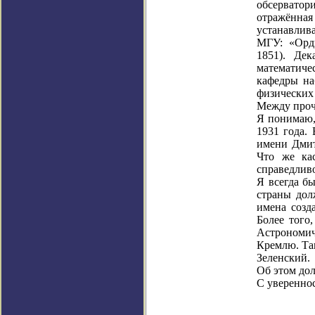
обсерватор
отражённа
устанавлива
МГУ:
«
Орд
1851). Дек
математиче
кафедры на
физических 
Между проч
Я понимаю,
1931 года.
имени Дмит
Что же ка
справедливо
Я всегда б
страны дол
имена созд
Более того
Астрономич
Кремлю. Так
Зеленский.
Об этом до
С увереннос