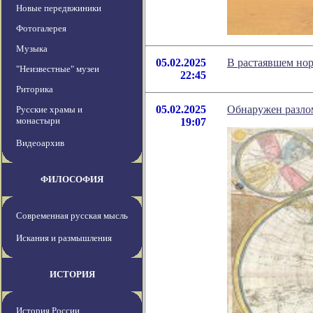
Новые передвжиники
Фотогалерея
Музыка
05.02.2025
В растаявшем но
"Неизвестные" музеи
22:45
Риторика
05.02.2025
Обнаружен разлом
Русские храмы и
монастыри
19:07
Видеоархив
ФИЛОСОФИЯ
Современная русская мысль
Искания и размышления
ИСТОРИЯ
История России