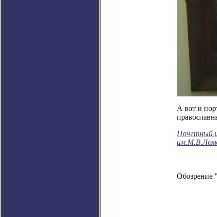
А вот и пор
православн
Почетный и
им.М.В.Лом
Обозрение 