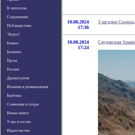
К читателю
Содержание
10.08.2024
3 загадки Солнца
Публицистика
17:36
"Курск"
10.08.2024
Саудовская Арави
Кавказ
17:24
Балканы
Проза
Поэзия
Драматургия
Искания и размышления
Критика
Сомнения и споры
Новые книги
У нас в гостях
Издательство