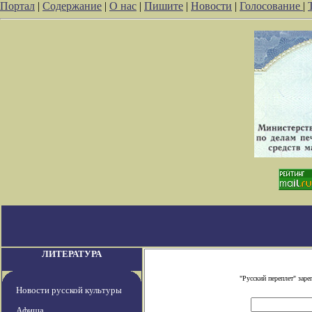
Портал
|
Содержание
|
О нас
|
Пишите
|
Новости
|
Голосование
|
ЛИТЕРАТУРА
"Русский переплет" зар
Новости русской культуры
Афиша