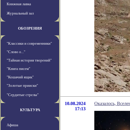
Книжная лавка
Журнальный зал
ОБОЗРЕНИЯ
"Классики и современники"
"Слово о..."
"Тайная история творений"
"Книга писем"
"Кошачий ящик"
"Золотые прииски"
"Сердитые стрелы"
10.08.2024
Оказалось, Вселе
17:13
КУЛЬТУРА
Афиша