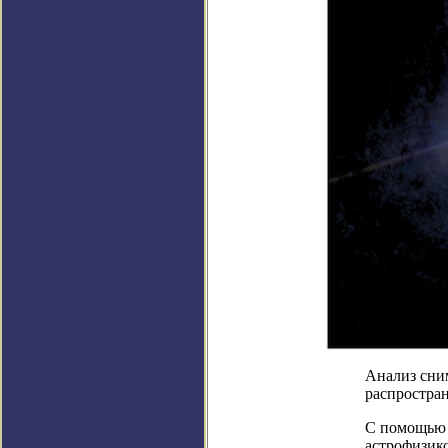
Анализ сним
распростра
С помощью 
астрофизик