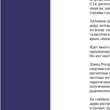
G14, распол
энергия, на
струями газ
Активное я
дыру, кото
по всему э
галактичес
ярких объек
Идет много 
окружающую
Но вот они!
Дэвид Роса
сверхмасси
магнитные п
частицы поч
параллельн
излучением
радиоволна
На снимках
дыры распро
и пылью, п