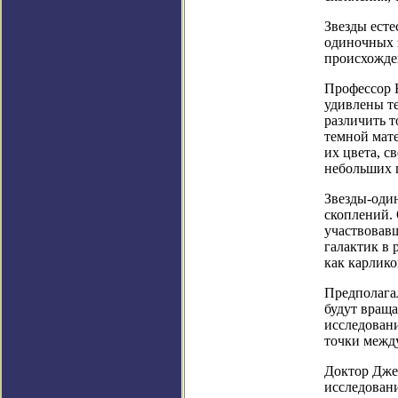
Звезды ест
одиночных 
происхожде
Профессор 
удивлены те
различить т
темной мате
их цвета, с
небольших 
Звезды-оди
скоплений.
участвовавш
галактик в 
как карлико
Предполагал
будут враща
исследовани
точки межд
Доктор Дже
исследован