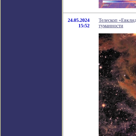
24.05.2024
Телескоп «Евклид
15:52
туманности