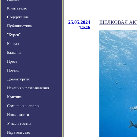
К читателю
Содержание
25.05.2024
ШЕЛКОВАЯ АК
Публицистика
14:46
"Курск"
Кавказ
Балканы
Проза
Поэзия
Драматургия
Искания и размышления
Критика
Сомнения и споры
Новые книги
У нас в гостях
Издательство