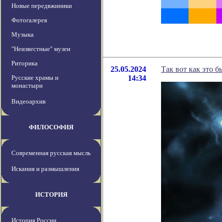
Новые передвжиники
Фотогалерея
Музыка
"Неизвестные" музеи
Риторика
25.05.2024
Так вот как это 
Русские храмы и
14:34
монастыри
Видеоархив
ФИЛОСОФИЯ
Современная русская мысль
Искания и размышления
ИСТОРИЯ
История России