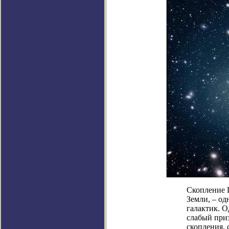
Скопление П
Земли, – од
галактик. О
слабый при
скопления, 