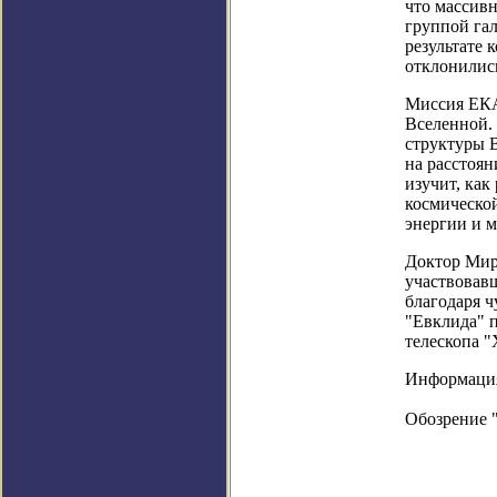
что массивн
группой гал
результате 
отклонилис
Миссия ЕКА
Вселенной.
структуры В
на расстоян
изучит, как
космической
энергии и м
Доктор Мир
участвовавш
благодаря ч
"Евклида" п
телескопа "
Информация в
Обозрение 