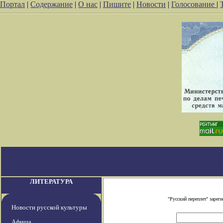
Портал
|
Содержание
|
О нас
|
Пишите
|
Новости
|
Голосование
|
ЛИТЕРАТУРА
"Русский переплет" заре
Новости русской культуры
Афиша