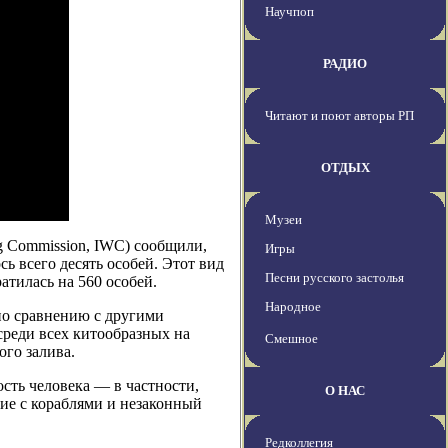
Научпоп
РАДИО
Читают и поют авторы РП
ОТДЫХ
Музеи
g Commission, IWC) сообщили,
Игры
сь всего десять особей. Этот вид
Песни русского застолья
атилась на 560 особей.
Народное
по сравнению с другими
реди всех китообразных на
Смешное
ого залива.
сть человека — в частности,
О НАС
ие с кораблями и незаконный
Редколлегия