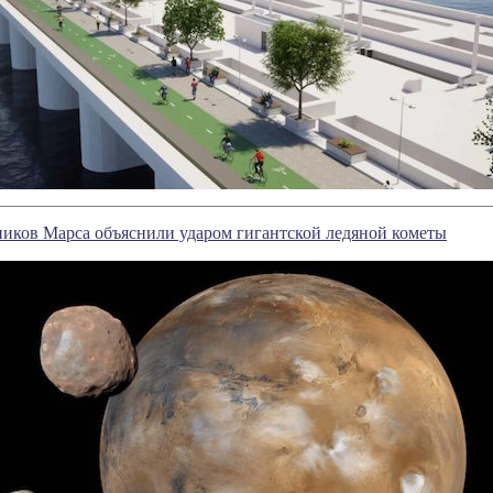
иков Марса объяснили ударом гигантской ледяной кометы