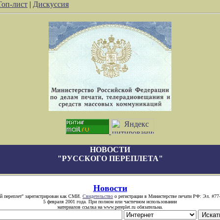
Топ-лист
|
Дискуссия
НОВОСТИ
"РУССКОГО ПЕРЕПЛЕТА"
Новости
й переплет" зарегистрирован как СМИ.
Свидетельство
о регистрации в Министерстве печати РФ: Эл. #77
5 февраля 2001 года. При полном или частичном использовании
материалов ссылка на www.pereplet.ru обязательна.