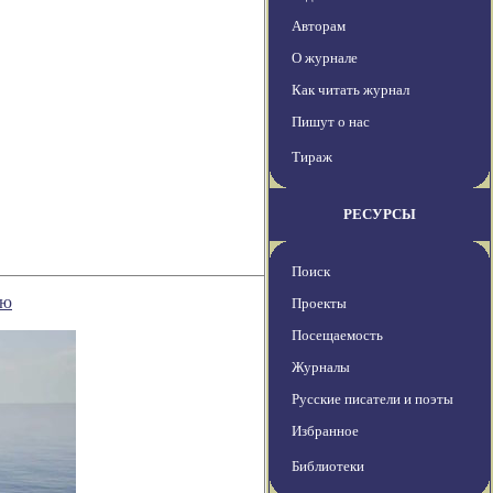
Авторам
О журнале
Как читать журнал
Пишут о нас
Тираж
РЕСУРСЫ
Поиск
ию
Проекты
Посещаемость
Журналы
Русские писатели и поэты
Избранное
Библиотеки