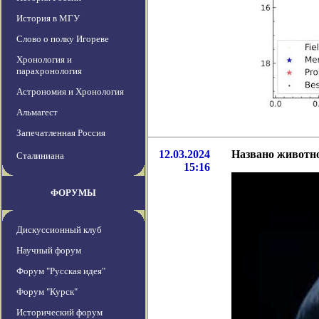
История в МГУ
Слово о полку Игореве
Хронология и
парахронология
Астрономия и Хронология
Альмагест
Запечатленная Россия
12.03.2024
Названо животно
Сталиниана
15:16
ФОРУМЫ
Дискуссионный клуб
Научный форум
Форум "Русская идея"
Форум "Курск"
Исторический форум