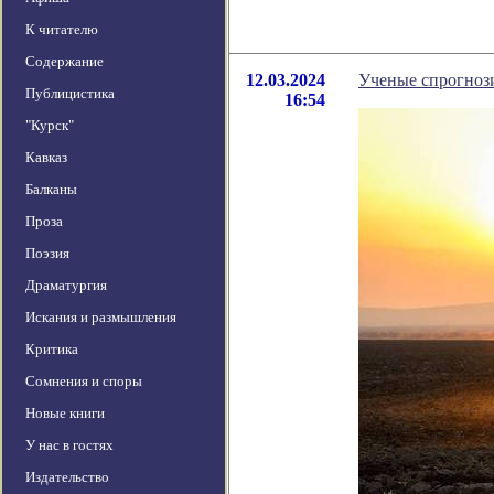
К читателю
Содержание
12.03.2024
Ученые спрогнози
Публицистика
16:54
"Курск"
Кавказ
Балканы
Проза
Поэзия
Драматургия
Искания и размышления
Критика
Сомнения и споры
Новые книги
У нас в гостях
Издательство