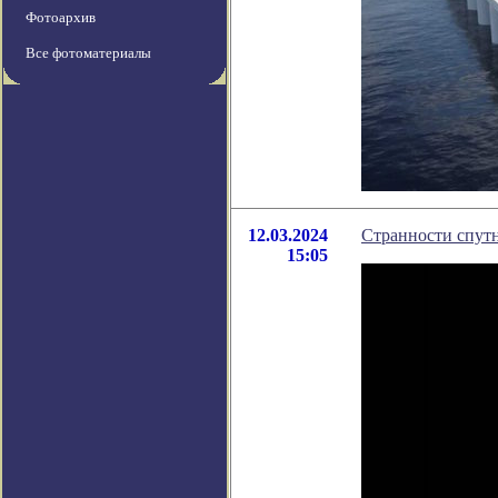
Фотоархив
Все фотоматериалы
12.03.2024
Странности спутн
15:05