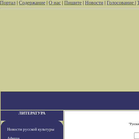
Портал
|
Содержание
|
О нас
|
Пишите
|
Новости
|
Голосование
|
ЛИТЕРАТУРА
"Русски
Новости русской культуры
Афиша