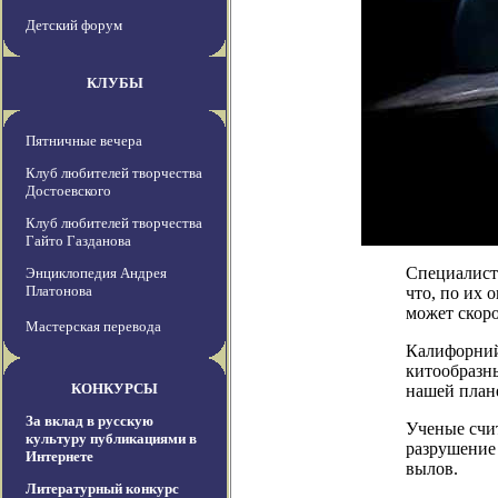
Детский форум
КЛУБЫ
Пятничные вечера
Клуб любителей творчества
Достоевского
Клуб любителей творчества
Гайто Газданова
Специалисты
Энциклопедия Андрея
Платонова
что, по их 
может скоро
Мастерская перевода
Калифорний
китообразн
КОНКУРСЫ
нашей плане
За вклад в русскую
Ученые счит
культуру публикациями в
разрушение
Интернете
вылов.
Литературный конкурс