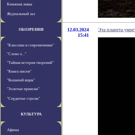
Книжная лавка
Журнальный зал
ОБОЗРЕНИЯ
12.03.2024
Эта планета умрет
15:41
"Классики и современники"
"Слово о..."
"Тайная история творений"
"Книга писем"
"Кошачий ящик"
"Золотые прииски"
"Сердитые стрелы"
КУЛЬТУРА
Афиша