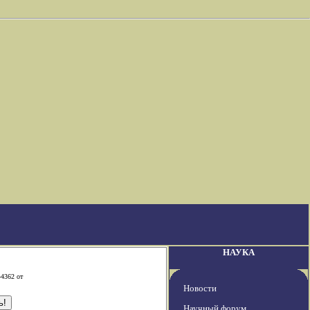
НАУКА
-4362 от
Новости
Научный форум