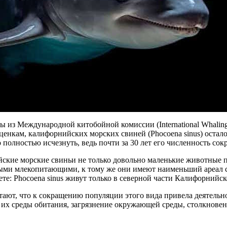
 из Международной китобойной комиссии (International Whalin
оценкам, калифорнийских морских свиней (Phocoena sinus) остало
 полностью исчезнуть, ведь почти за 30 лет его численность сокр
ские морские свиньи не только довольно маленькие животные 
ыми млекопитающими, к тому же они имеют наименьший ареал с
те: Phocoena sinus живут только в северной части Калифорнийск
ают, что к сокращению популяции этого вида привела деятельно
 их среды обитания, загрязнение окружающей среды, столкновен