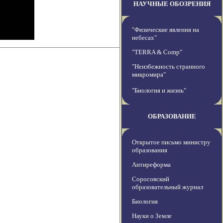
НАУЧНЫЕ ОБОЗРЕНИЯ
"Физические явления на
небесах"
"TERRA & Comp"
"Неизбежность странного
микромира"
"Биология и жизнь"
ОБРАЗОВАНИЕ
Открытое письмо министру
образования
Антиреформа
Соросовский
образовательный журнал
Биология
Науки о Земле