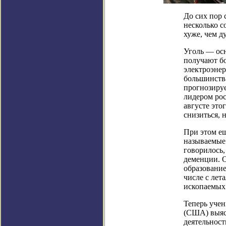
До сих пор 
несколько с
хуже, чем д
Уголь — осн
получают бо
электроэнер
большинства
прогнозируе
лидером рос
августе это
снизиться, 
При этом ещ
называемые
говорилось,
деменции. О
образование
числе с лет
ископаемых 
Теперь уче
(США) выяс
деятельност