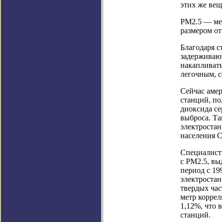
этих же вещ
PM2.5 — мел
размером от
Благодаря с
задерживают
накапливать
легочным, с
Сейчас амер
станций, по
диоксида се
выброса. Та
электростан
населения С
Специалист
с PM2.5, вы
период с 19
электроста
твердых час
метр корре
1,12%, что 
станций.