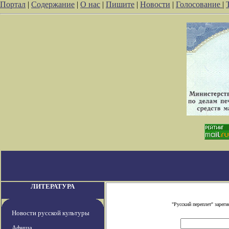
Портал
|
Содержание
|
О нас
|
Пишите
|
Новости
|
Голосование
|
ЛИТЕРАТУРА
"Русский переплет" заре
Новости русской культуры
Афиша