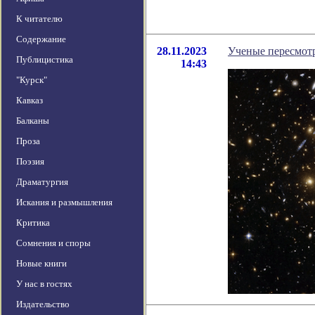
К читателю
Содержание
28.11.2023
Ученые пересмотр
Публицистика
14:43
"Курск"
Кавказ
Балканы
Проза
Поэзия
Драматургия
Искания и размышления
Критика
Сомнения и споры
Новые книги
У нас в гостях
Издательство