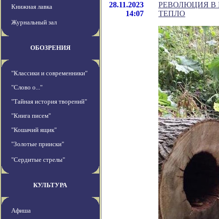
28.11.2023
РЕВОЛЮЦИЯ В 
Книжная лавка
14:07
ТЕПЛО
Журнальный зал
ОБОЗРЕНИЯ
"Классики и современники"
"Слово о..."
"Тайная история творений"
"Книга писем"
"Кошачий ящик"
"Золотые прииски"
"Сердитые стрелы"
КУЛЬТУРА
Афиша