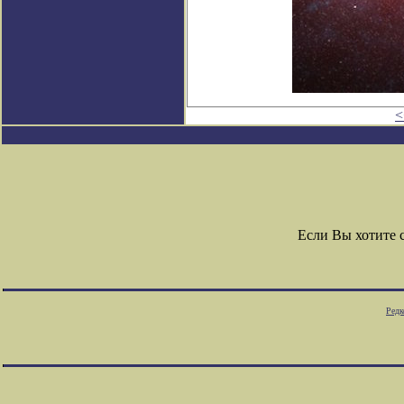
<
Если Вы хотите 
Редк