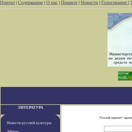
Портал
|
Содержание
|
О нас
|
Пишите
|
Новости
|
Голосование
|
ЛИТЕРАТУРА
"Русский переплет" заре
Новости русской культуры
Афиша