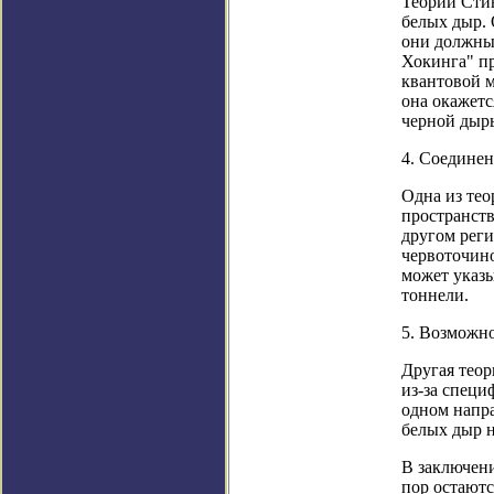
Теории Сти
белых дыр. 
они должны
Хокинга" п
квантовой м
она окажетс
черной дыры
4. Соедине
Одна из тео
пространств
другом реги
червоточино
может указы
тоннели.
5. Возможно
Другая теор
из-за специ
одном напра
белых дыр н
В заключени
пор остаютс