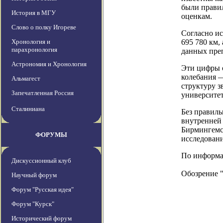
были прави
История в МГУ
оценкам.
Слово о полку Игореве
Согласно ис
Хронология и
695 780 км,
парахронология
данных преп
Астрономия и Хронология
Эти цифры о
колебания —
Альмагест
структуру з
Запечатленная Россия
университет
Сталиниана
Без правиль
внутренней
Бирмингемск
ФОРУМЫ
исследован
По информаци
Дискуссионный клуб
Обозрение 
Научный форум
Форум "Русская идея"
Форум "Курск"
Исторический форум