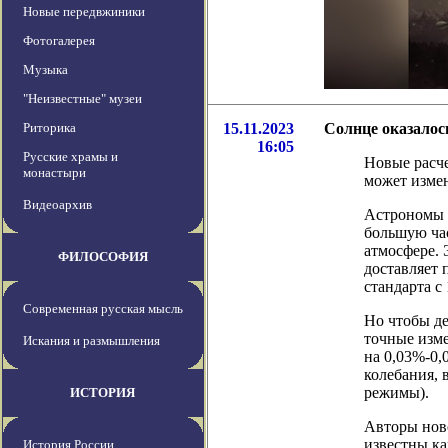
Новые передвжиники
Фотогалерея
Музыка
"Неизвестные" музеи
Риторика
15.11.2023
Солнце оказалос
16:05
Русские храмы и
Новые расче
монастыри
может измен
Видеоархив
Астрономы ч
большую час
атмосфере. 
ФИЛОСОФИЯ
доставляет 
стандарта с 
Современная русская мысль
Но чтобы де
точные изме
Искания и размышления
на 0,03%-0,
колебания, 
режимы).
ИСТОРИЯ
Авторы нов
известны ка
История России