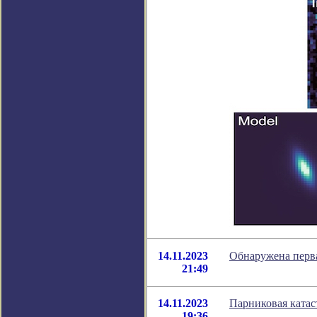
14.11.2023
Обнаружена перва
21:49
14.11.2023
Парниковая катаст
19:36