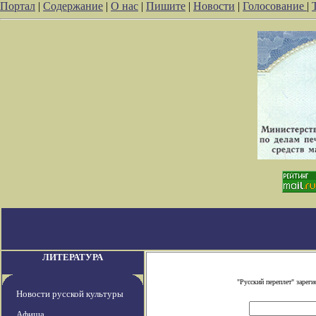
Портал
|
Содержание
|
О нас
|
Пишите
|
Новости
|
Голосование
|
ЛИТЕРАТУРА
"Русский переплет" заре
Новости русской культуры
Афиша