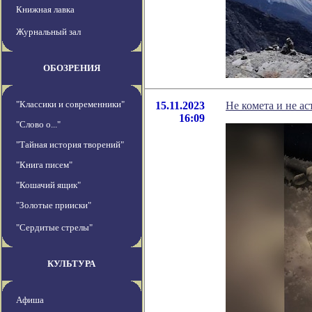
Книжная лавка
Журнальный зал
ОБОЗРЕНИЯ
"Классики и современники"
15.11.2023
Не комета и не а
16:09
"Слово о..."
"Тайная история творений"
"Книга писем"
"Кошачий ящик"
"Золотые прииски"
"Сердитые стрелы"
КУЛЬТУРА
Афиша