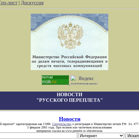
Топ-лист
|
Дискуссия
НОВОСТИ
"РУССКОГО ПЕРЕПЛЕТА"
Новости
й переплет" зарегистрирован как СМИ.
Свидетельство
о регистрации в Министерстве печати РФ: Эл. #77
5 февраля 2001 года. При полном или частичном использовании
материалов ссылка на www.pereplet.ru обязательна.