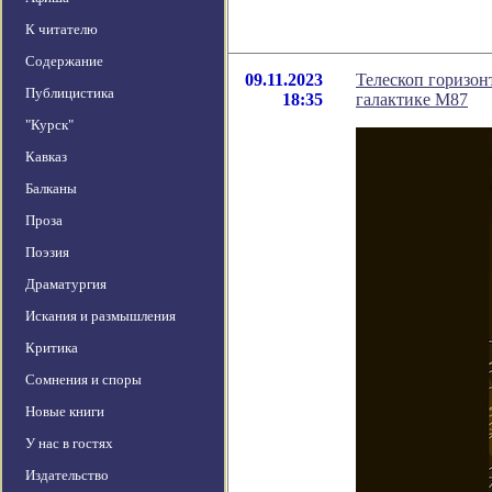
К читателю
Содержание
09.11.2023
Телескоп горизон
Публицистика
18:35
галактике М87
"Курск"
Кавказ
Балканы
Проза
Поэзия
Драматургия
Искания и размышления
Критика
Сомнения и споры
Новые книги
У нас в гостях
Издательство