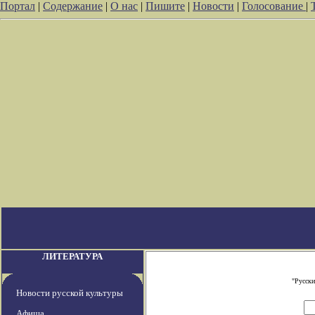
Портал
|
Содержание
|
О нас
|
Пишите
|
Новости
|
Голосование
|
ЛИТЕРАТУРА
"Русски
Новости русской культуры
Афиша