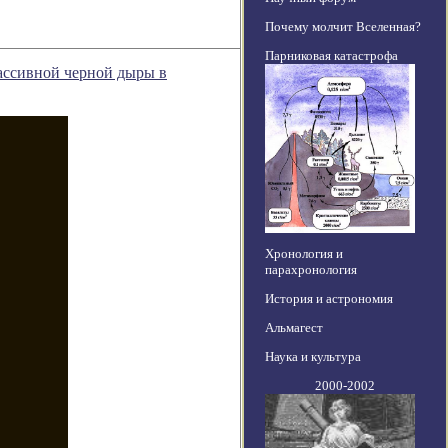
Почему молчит Вселенная?
Парниковая катастрофа
ассивной черной дыры в
Хронология и
парахронология
История и астрономия
Альмагест
Наука и культура
2000-2002