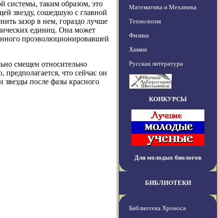
й системы, таким образом, это
Математика и Механика
ей звезду, сошедшую с главной
ить зазор в нем, гораздо лучше
Технология
мических единиц. Она может
Физика
ошенного проэволюционировавшей
Химия
льно смещен относительно
Русская литература
 предполагается, что сейчас он
и звезды после фазы красного
КОНКУРСЫ
Для молодых биологов
БИБЛИОТЕКИ
Библиотека Хроноса