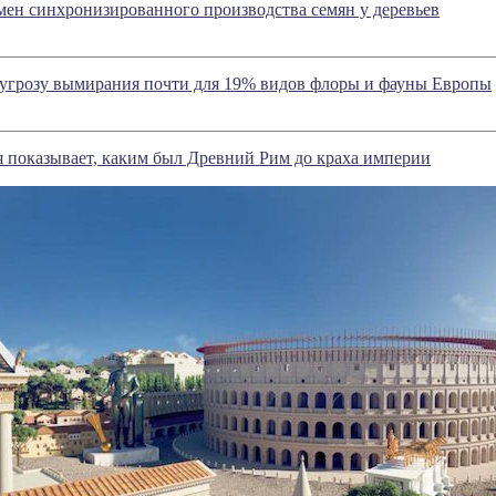
ен синхронизированного производства семян у деревьев
 угрозу вымирания почти для 19% видов флоры и фауны Европы
 показывает, каким был Древний Рим до краха империи