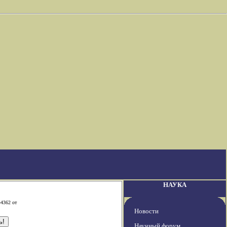
НАУКА
-4362 от
Новости
Научный форум