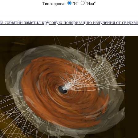
Тип запроса:
"И"
"Или"
та событий заметил круговую поляризацию излучения от сверхм