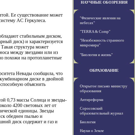
НАУЧНЫЕ ОБОЗРЕНИЯ
итой. Ее существование может
"Физические явления на
истему AC Геркулеса.
небесах"
"TERRA & Comp"
обладают стабильным диском,
"Неизбежность странного
рный диск) и характеризуется
микромира"
 Такая структура может
носа между звездами или из
"Биология и жизнь"
но похожи на протопланетные
ОБРАЗОВАНИЕ
ерситета Невады сообщила, что
ркумбинарном диске в двойной
 способную объяснить
Открытое письмо министру
образования
сой 0,73 массы Солнца и звезды-
Антиреформа
около 4200 световых лет от
Соросовский
мической единицы. Звезды
образовательный журнал
иск обеднен пылью и
ешний диск содержит и газ и
Биология
Науки о Земле