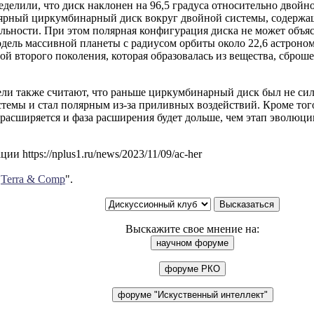
делили, что диск наклонен на 96,5 градуса относительно двойно
ярный циркумбинарный диск вокруг двойной системы, содержащ
льности. При этом полярная конфигурация диска не может объясн
дель массивной планеты с радиусом орбиты около 22,6 астроно
ой второго поколения, которая образовалась из вещества, сбр
ели также считают, что раньше циркумбинарный диск был не си
темы и стал полярным из-за приливных воздействий. Кроме того,
расширяется и фаза расширения будет дольше, чем этап эволюци
и https://nplus1.ru/news/2023/11/09/ac-her
"
Terra & Comp
".
Выскажите свое мнение на: