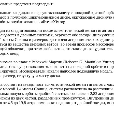
ование предстоит подтвердить
ашли кандидата в первую экзопланету с полярной кратной орб
зазор в полярном циркумбинарном диске, окружающем двойную с
боты опубликован на сайте arXiv.org.
ды на стадии эволюции после асимптотической ветви гигантов 
людается в двойных системах, окружает обе звезды (циркумбина
,1 массы Солнца и размером до тысячи астрономических единиц.
ься из вещества звездных ветров, во время процессов массопере
щей оболочки, при этом любопытно, что такие диски удивитель
одых звезд.
ономов во главе с Ребеккой Мартин (Rebecca G. Martin) из Унив
ательства существования экзопланеты на полярной орбите в ци
Геркулеса. Исследователи искали наиболее подходящую модель,
 размер, структуру и массу диска.
а состоит из звезды пост-асимптотической ветви гигантов с мас
с массой 1,4 массы Солнца, система расположена на расстоянии 
ьшая полуось орбиты двойной системы составляет 2,83 астроно
иском из двух частей, разделенных промежутком. Внутренний д
я от 4,5 до 19,8 астрономических единиц от двойной звезды, вн