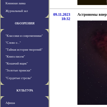
Книжная лавка
Журнальный зал
09.11.2023
Астрономы вперв
18:32
ОБОЗРЕНИЯ
"Классики и современники"
"Слово о..."
"Тайная история творений"
"Книга писем"
"Кошачий ящик"
"Золотые прииски"
"Сердитые стрелы"
КУЛЬТУРА
Афиша