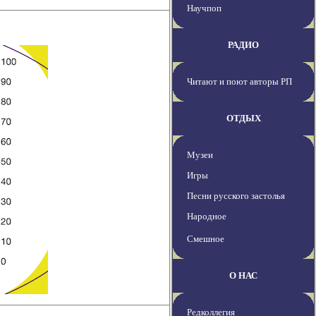
Научпоп
РАДИО
Читают и поют авторы РП
ОТДЫХ
Музеи
Игры
Песни русского застолья
Народное
Смешное
О НАС
Редколлегия