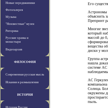
Новые передвжиники
Его существ
Фотогалерея
Астрономы н
объяснить 
Музыка
Препринт ра
"Неизвестные" музеи
Многие звез
Риторика
который наб
массой до 0
Русские храмы и
монастыри
сформироват
вещества об
Видеоархив
диски у мол
Группа астр
ФИЛОСОФИЯ
нашла доказ
системе AC 
наблюдаемые
Современная русская мысль
AC Геркулес
Искания и размышления
компаньона 
Солнца. Бол
окружены д
ИСТОРИЯ
простираетс
пыль.
История России