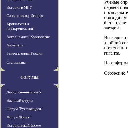
Ученые опре
первый пол
История в МГУ
последовате
Слово о полку Игореве
подходит мо
быть планет
Хронология и
звездой.
парахронология
Астрономия и Хронология
Исследоват
двойной сис
Альмагест
постепенно 
гиганта.
Запечатленная Россия
Сталиниана
По информаци
Обозрение 
ФОРУМЫ
Дискуссионный клуб
Научный форум
Форум "Русская идея"
Форум "Курск"
Исторический форум