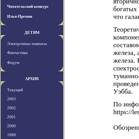
вторично
Читательский конкурс
богатых 
что гал
Илья-Премия
Теорети
ДЕТЯМ
компоне
Электронные пампасы
составом
железа, 
Фантастика
железа.
Форум
спектро
туманнос
АРХИВ
проведе
Текущий
Уэбба.
2003
По инфо
2002
https://
2001
2000
Обозрен
1999