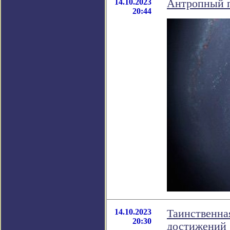
14.10.2023
Антропный п
20:44
14.10.2023
Таинственна
20:30
достижений