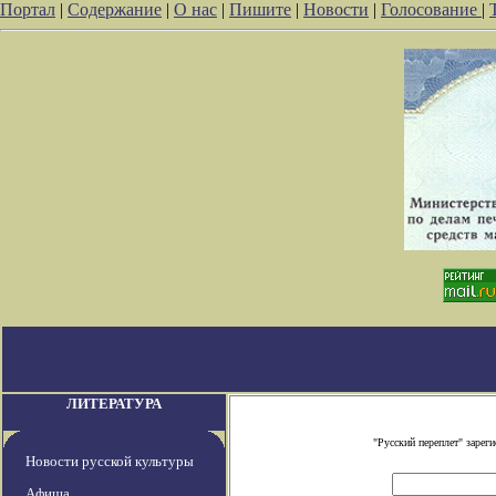
Портал
|
Содержание
|
О нас
|
Пишите
|
Новости
|
Голосование
|
ЛИТЕРАТУРА
"Русский переплет" заре
Новости русской культуры
Афиша