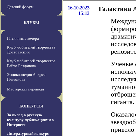
Детский форум
16.10.2023
Галактика 
15:13
Междуна
КЛУБЫ
формиро
драмати
Пятничные вечера
исследов
Клуб любителей творчества
репозито
Достоевского
Клуб любителей творчества
Ученые 
Гайто Газданова
использу
Энциклопедия Андрея
исследу
Платонова
туманно
Мастерская перевода
отброше
гиганта.
КОНКУРСЫ
Оказало
За вклад в русскую
культуру публикациями в
звездооб
Интернете
привело 
Литературный конкурс