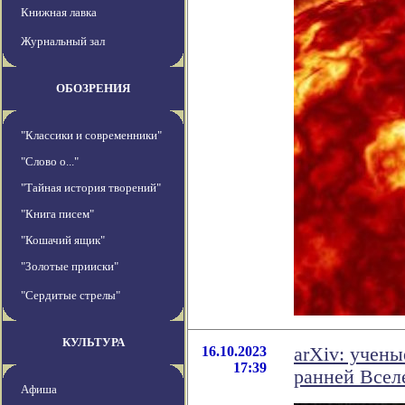
Книжная лавка
Журнальный зал
ОБОЗРЕНИЯ
"Классики и современники"
"Слово о..."
"Тайная история творений"
"Книга писем"
"Кошачий ящик"
"Золотые прииски"
"Сердитые стрелы"
КУЛЬТУРА
16.10.2023
arXiv: учен
17:39
ранней Всел
Афиша