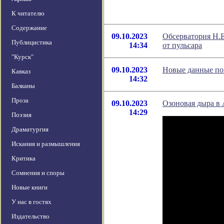
К читателю
Содержание
09.10.2023
Обсерватория H.
Публицистика
14:34
от пульсара
"Курск"
09.10.2023
Новые данные пок
Кавказ
14:32
Балканы
Проза
09.10.2023
Озоновая дыра в 
14:29
Поэзия
Драматургия
Искания и размышления
Критика
Сомнения и споры
Новые книги
У нас в гостях
Издательство