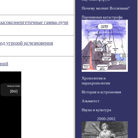
Почему молчит Вселенная?
Парниковая катастрофа
высокоэнергетичные гамма-лучи
под угрозой исчезновения
ений
Хронология и
парахронология
История и астрономия
Альмагест
Наука и культура
2000-2002