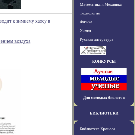
Математика и Механика
Технология
водит к зимнему хаосу в
Физика
Химия
Русская литература
нением воздуха
КОНКУРСЫ
Для молодых биологов
БИБЛИОТЕКИ
Библиотека Хроноса