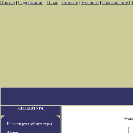
Портал
|
Содержание
|
О нас
|
Пишите
|
Новости
|
Голосование
|
ЛИТЕРАТУРА
"Русски
Новости русской культуры
Афиша