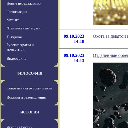
Новые передвжиники
Фотогалерея
Музыка
"Неизвестные" музеи
09.10.2023
Охота за девятой
Риторика
14:18
Русские храмы и
монастыри
09.10.2023
Отдаленные объек
Видеоархив
14:13
ФИЛОСОФИЯ
Современная русская мысль
Искания и размышления
ИСТОРИЯ
История России