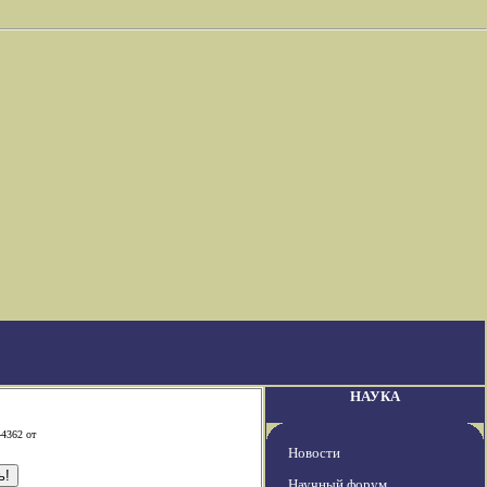
НАУКА
-4362 от
Новости
Научный форум