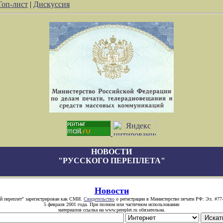
Топ-лист
|
Дискуссия
НОВОСТИ
"РУССКОГО ПЕРЕПЛЕТА"
Новости
й переплет" зарегистрирован как СМИ.
Свидетельство
о регистрации в Министерстве печати РФ: Эл. #77
5 февраля 2001 года. При полном или частичном использовании
материалов ссылка на www.pereplet.ru обязательна.