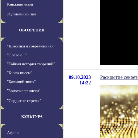
Книжная лавка
Журнальный зал
ОБОЗРЕНИЯ
"Классики и современники"
"Слово о..."
"Тайная история творений"
"Книга писем"
09.10.2023
Раскрытие секрет
"Кошачий ящик"
14:22
"Золотые прииски"
"Сердитые стрелы"
КУЛЬТУРА
Афиша