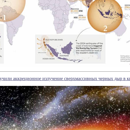
учили аккреционное излучение сверхмассивных черных дыр в к