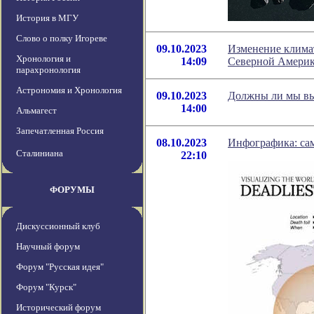
История в МГУ
Слово о полку Игореве
09.10.2023
Изменение климат
Хронология и
14:09
Северной Америк
парахронология
Астрономия и Хронология
09.10.2023
Должны ли мы выр
14:00
Альмагест
Запечатленная Россия
08.10.2023
Инфографика: са
Сталиниана
22:10
ФОРУМЫ
Дискуссионный клуб
Научный форум
Форум "Русская идея"
Форум "Курск"
Исторический форум