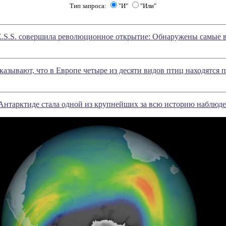
Тип запроса:
"И"
"Или"
E.S.S. совершила революционное открытие: Обнаружены самые 
азывают, что в Европе четыре из десяти видов птиц находятся 
Антарктиде стала одной из крупнейших за всю историю наблюд