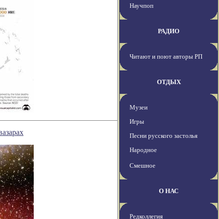
Научпоп
РАДИО
Читают и поют авторы РП
ОТДЫХ
Музеи
Игры
вазарах
Песни русского застолья
Народное
Смешное
О НАС
Редколлегия