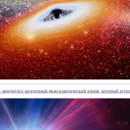
 запечатлел загадочный межгалактический взрыв, который астр