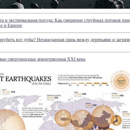
а и экстремальная погода: Как смещение струйных потоков при
е и Европе
убить все дубы? Неожиданная связь между деревьями и загряз
мые смертоносные землетрясения XXI века