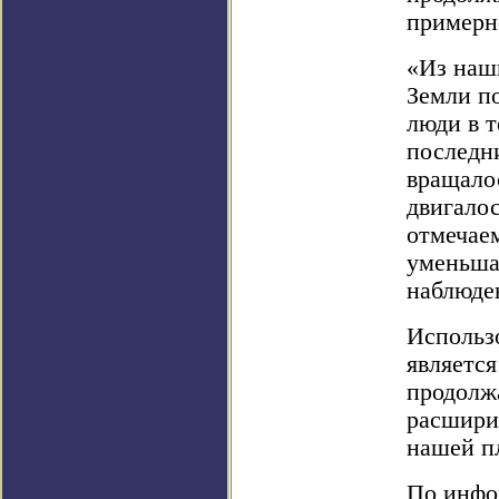
примерн
«Из наш
Земли п
люди в т
последн
вращалос
двигалос
отмечаем
уменьшал
наблюде
Использ
являетс
продолж
расшири
нашей п
По инфор