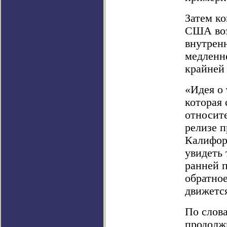
Затем к
США возл
внутренн
медленне
крайней 
«Идея о 
которая 
относите
релизе 
Калифор
увидеть 
ранней п
обратно
движется
По слов
продолж