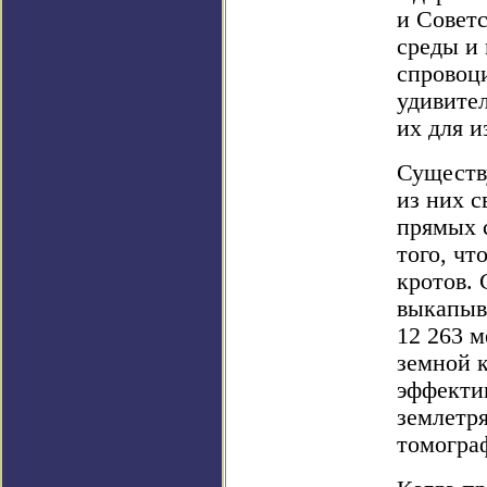
и Совет
среды и 
спровоци
удивите
их для и
Существу
из них с
прямых с
того, чт
кротов. 
выкапыва
12 263 м
земной 
эффектив
землетря
томогра