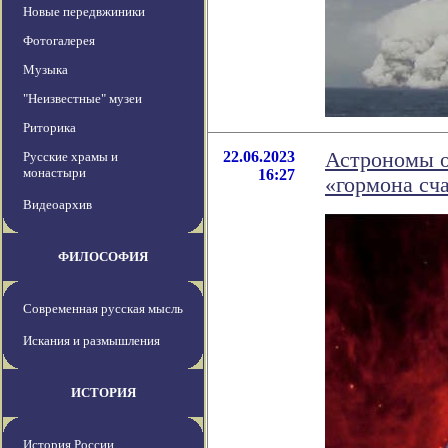
Новые передвжиники
Фотогалерея
Музыка
"Неизвестные" музеи
Риторика
22.06.2023
Астрономы о
Русские храмы и
монастыри
16:27
«гормона сч
Видеоархив
ФИЛОСОФИЯ
Современная русская мысль
Искания и размышления
ИСТОРИЯ
История России