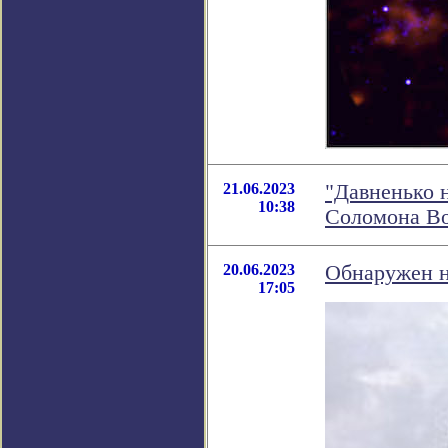
21.06.2023
"Давненько 
10:38
Соломона В
20.06.2023
Обнаружен н
17:05