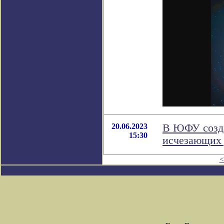
20.06.2023
В ЮФУ созда
15:30
исчезающих 
<