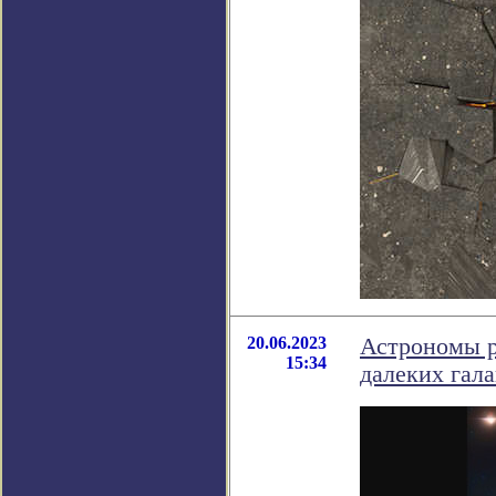
20.06.2023
Астрономы р
15:34
далеких гал