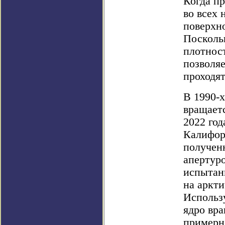
Когда п
во всех 
поверхно
Посколь
плотност
позволяе
проходят
В 1990-х
вращаетс
2022 го
Калифор
получен
апертур
испытан
на аркти
Использ
ядро вра
примерно