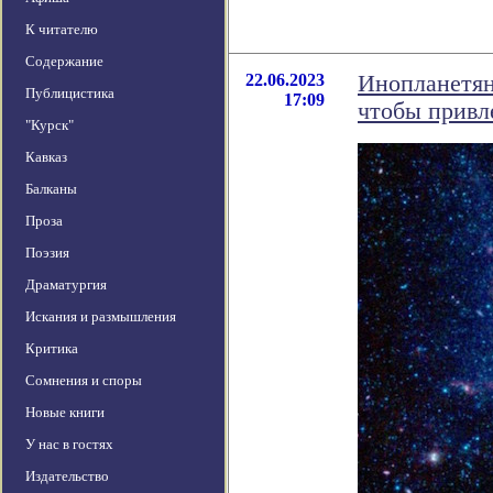
К читателю
Содержание
22.06.2023
Инопланетян
Публицистика
17:09
чтобы привл
"Курск"
Кавказ
Балканы
Проза
Поэзия
Драматургия
Искания и размышления
Критика
Сомнения и споры
Новые книги
У нас в гостях
Издательство