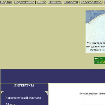
Портал
|
Содержание
|
О нас
|
Пишите
|
Новости
|
Голосование
|
ЛИТЕРАТУРА
"Русский переплет" заре
Новости русской культуры
Афиша