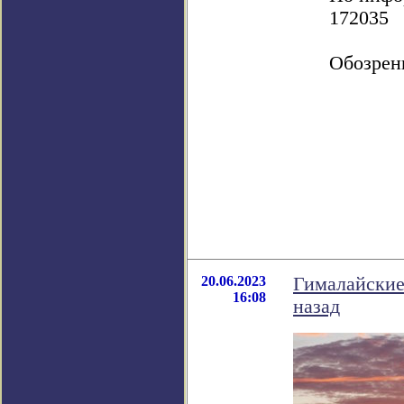
172035
Обозрен
20.06.2023
Гималайские
16:08
назад