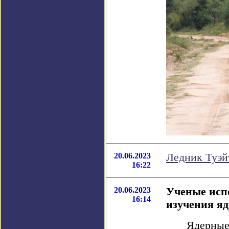
20.06.2023
Ледник Туэй
16:22
20.06.2023
Ученые исп
16:14
изучения я
Ядерные