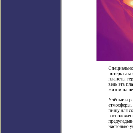
Специально
потерь газа
планеты тер
ведь эта пл
жизни наше
Учёные и ра
атмосферы.
пищу для со
расположенн
предугадыва
настолько у