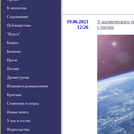
К читателю
Содержание
19.06.2023
У космического 
Публицистика
12:26
с тостер
"Курск"
Кавказ
Балканы
Проза
Поэзия
Драматургия
Искания и размышления
Критика
Сомнения и споры
Новые книги
У нас в гостях
Издательство