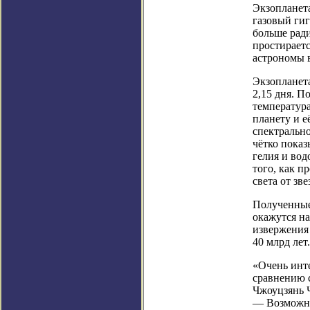
Экзопланета
газовый гиг
больше рад
простираетс
астрономы в
Экзопланета
2,15 дня. П
температура
планету и е
спектрально
чётко показ
гелия и вод
того, как п
света от зв
Полученные
окажутся на
извержения
40 млрд лет.
«Очень инт
сравнению с
Чжоуцзянь Ч
— Возможно