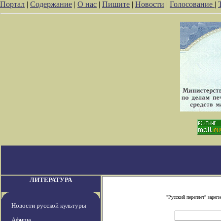
Портал
|
Содержание
|
О нас
|
Пишите
|
Новости
|
Голосование
|
ЛИТЕРАТУРА
"Русский переплет" заре
Новости русской культуры
Афиша