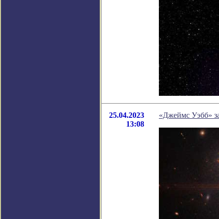
25.04.2023
«Джеймс Уэбб» за
13:08