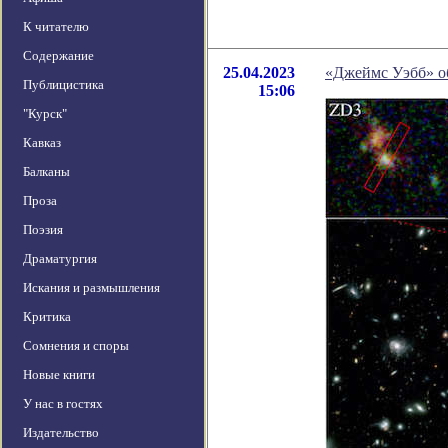
К читателю
Содержание
25.04.2023
«Джеймс Уэбб» о
Публицистика
15:06
"Курск"
Кавказ
Балканы
Проза
Поэзия
Драматургия
Искания и размышления
Критика
Сомнения и споры
Новые книги
У нас в гостях
Издательство