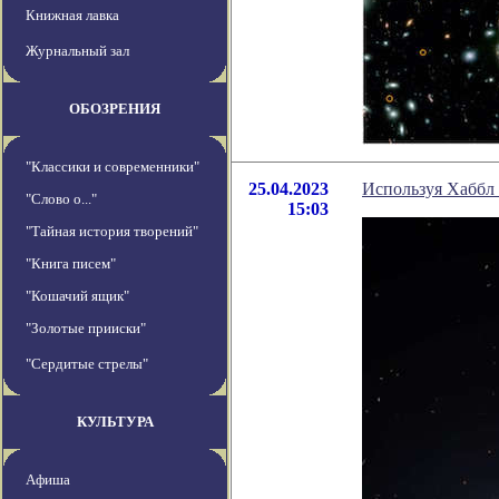
Книжная лавка
Журнальный зал
ОБОЗРЕНИЯ
"Классики и современники"
25.04.2023
Используя Хаббл
"Слово о..."
15:03
"Тайная история творений"
"Книга писем"
"Кошачий ящик"
"Золотые прииски"
"Сердитые стрелы"
КУЛЬТУРА
Афиша