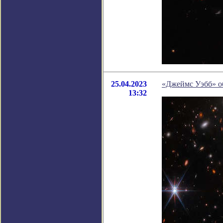
25.04.2023
«Джеймс Уэбб» о
13:32