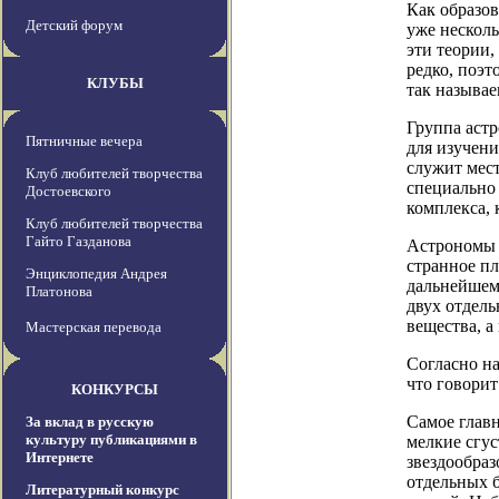
Как образо
Детский форум
уже несколь
эти теории,
редко, поэт
КЛУБЫ
так называе
Группа аст
Пятничные вечера
для изучени
служит мест
Клуб любителей творчества
специально 
Достоевского
комплекса, 
Клуб любителей творчества
Гайто Газданова
Астрономы о
странное пл
Энциклопедия Андрея
дальнейшем
Платонова
двух отдель
вещества, а
Мастерская перевода
Согласно н
что говорит
КОНКУРСЫ
Самое главн
За вклад в русскую
культуру публикациями в
мелкие сгус
Интернете
звездообраз
отдельных б
Литературный конкурс