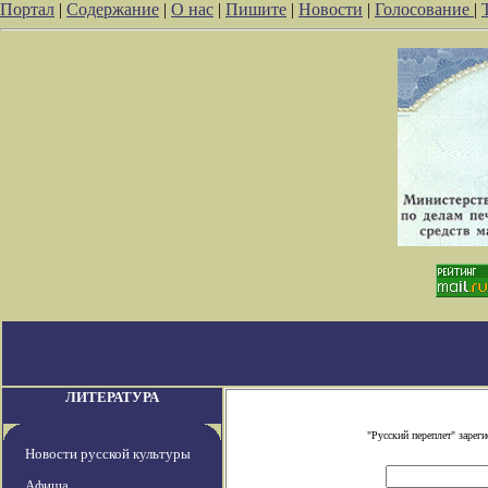
Портал
|
Содержание
|
О нас
|
Пишите
|
Новости
|
Голосование
|
ЛИТЕРАТУРА
"Русский переплет" заре
Новости русской культуры
Афиша