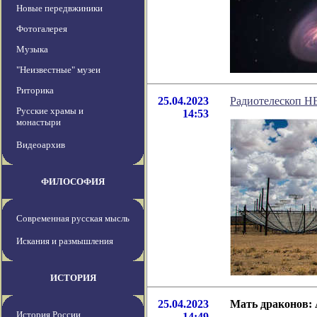
Новые передвжиники
Фотогалерея
Музыка
"Неизвестные" музеи
Риторика
25.04.2023
Радиотелескоп H
Русские храмы и
14:53
монастыри
Видеоархив
ФИЛОСОФИЯ
Современная русская мысль
Искания и размышления
ИСТОРИЯ
25.04.2023
Мать драконов:
История России
14:49