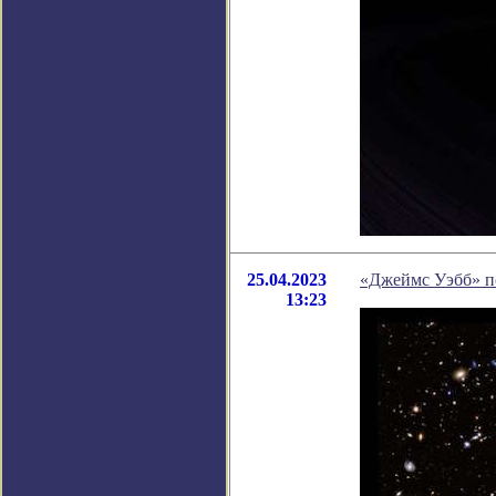
25.04.2023
«Джеймс Уэбб» п
13:23