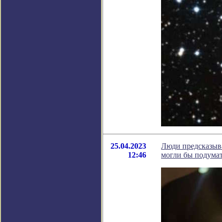
25.04.2023
Люди предсказыва
12:46
могли бы подума