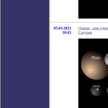
05.03.2023
Quaoar - еще оди
10:45
Сатурна