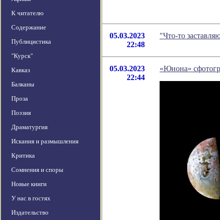
К читателю
Содержание
05.03.2023
"Что-то заставля
Публицистика
22:48
"Курск"
05.03.2023
«Юнона» сфотогр
Кавказ
22:44
Балканы
Проза
Поэзия
Драматургия
Искания и размышления
Критика
Сомнения и споры
Новые книги
У нас в гостях
Издательство