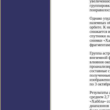
увеличению
группировки
понравилос
Однако ухуд
наземных об
орбите. К н
снижается и
спутники н
снимки «Хаб
фрагментам
Группа астр
внеземной 
влияния ок
проанализир
составные 
полученные 
изображени
по 3 октябр
Результаты 
среднем 2,
«Хаббла» со
диапазонов