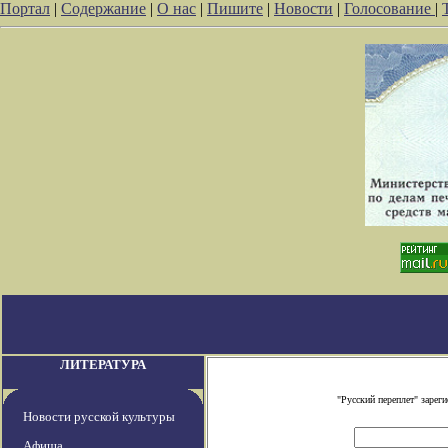
Портал
|
Содержание
|
О нас
|
Пишите
|
Новости
|
Голосование
|
ЛИТЕРАТУРА
"Русский переплет" заре
Новости русской культуры
Афиша