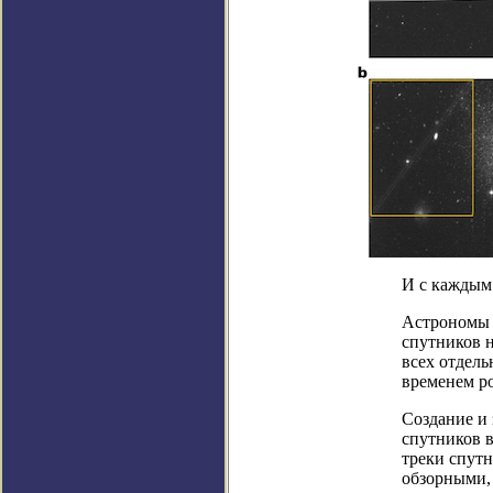
И с каждым
Астрономы 
спутников н
всех отдель
временем ро
Создание и
спутников в
треки спут
обзорными,