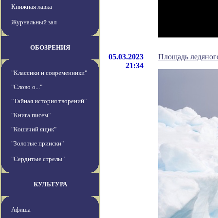
Книжная лавка
Журнальный зал
ОБОЗРЕНИЯ
05.03.2023
Площадь ледяного
21:34
"Классики и современники"
"Слово о..."
"Тайная история творений"
"Книга писем"
"Кошачий ящик"
"Золотые прииски"
"Сердитые стрелы"
КУЛЬТУРА
Афиша