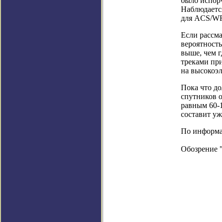
было испорч
Наблюдается
для ACS/WF
Если рассма
вероятность
выше, чем г
треками при
на высокоэ
Пока что до
спутников о
равным 60-1
составит уж
По информаци
Обозрение 