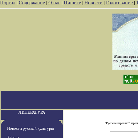
Портал
|
Содержание
|
О нас
|
Пишите
|
Новости
|
Голосование
|
ЛИТЕРАТУРА
"Русский переплет" заре
Новости русской культуры
Афиша