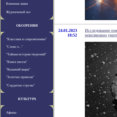
Книжная лавка
Журнальный зал
ОБОЗРЕНИЯ
24.01.2023
Исследование пок
18:52
невозможно унич
"Классики и современники"
"Слово о..."
"Тайная история творений"
"Книга писем"
"Кошачий ящик"
"Золотые прииски"
"Сердитые стрелы"
КУЛЬТУРА
Афиша