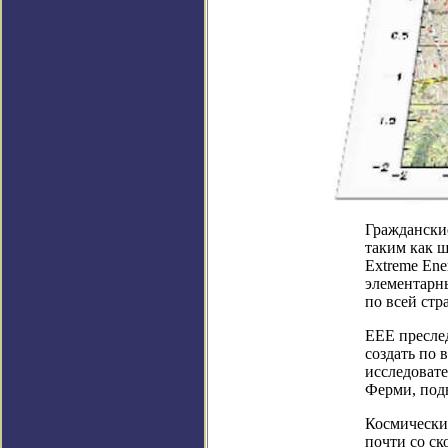
Граждански
таким как ш
Extreme Ene
элементарн
по всей стр
ЕЕЕ преслед
создать по 
исследоват
Ферми, подв
Космические
почти со ск