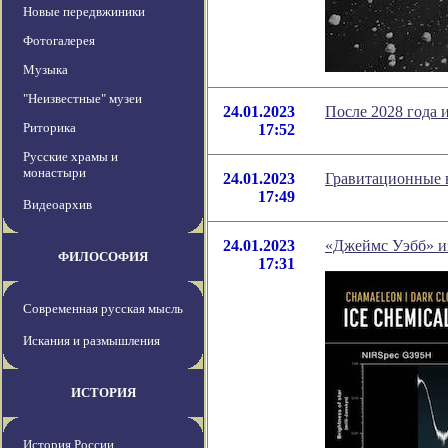
Новые передвжиники
Фотогалерея
Музыка
"Неизвестные" музеи
24.01.2023
После 2028 года 
Риторика
17:52
Русские храмы и
монастыри
24.01.2023
Гравитационные в
17:49
Видеоархив
24.01.2023
«Джеймс Уэбб» из
ФИЛОСОФИЯ
17:31
Современная русская мысль
Искания и размышления
ИСТОРИЯ
История России