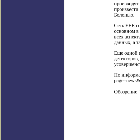
производят
произвести 
Болонью.
Сеть EEE со
основном в
всех аспект
данных, а т
Еще одной п
детекторов,
усовершенс
По информац
page=news&
Обозрение 