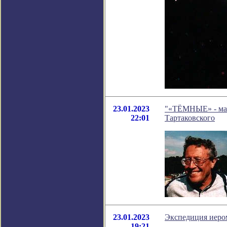
23.01.2023
"«ТЁМНЫЕ» - мате
22:01
Тартаковского
23.01.2023
Экспедиция иеро
19:21