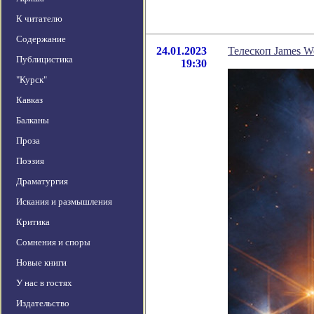
К читателю
Содержание
24.01.2023
Телескоп James W
Публицистика
19:30
"Курск"
Кавказ
Балканы
Проза
Поэзия
Драматургия
Искания и размышления
Критика
Сомнения и споры
Новые книги
У нас в гостях
Издательство