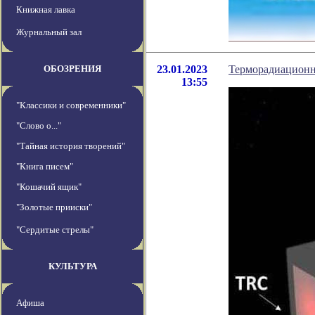
Книжная лавка
Журнальный зал
ОБОЗРЕНИЯ
23.01.2023
Терморадиационн
13:55
"Классики и современники"
"Слово о..."
"Тайная история творений"
"Книга писем"
"Кошачий ящик"
"Золотые прииски"
"Сердитые стрелы"
КУЛЬТУРА
Афиша