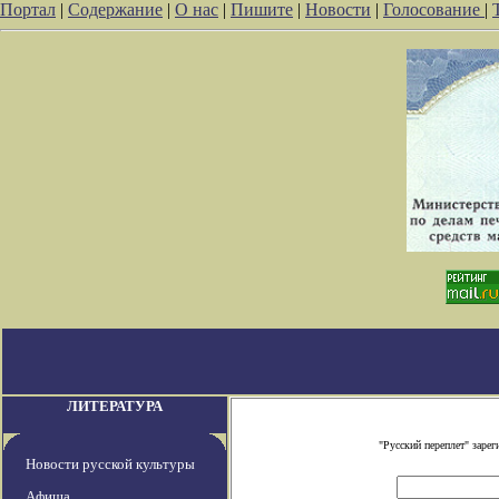
Портал
|
Содержание
|
О нас
|
Пишите
|
Новости
|
Голосование
|
ЛИТЕРАТУРА
"Русский переплет" заре
Новости русской культуры
Афиша