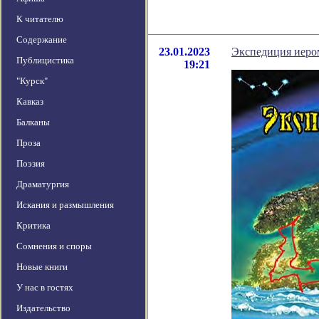
К читателю
Содержание
23.01.2023
Экспедиция иеро
Публицистика
19:21
"Курск"
Кавказ
Балканы
Проза
Поэзия
Драматургия
Искания и размышления
Критика
Сомнения и споры
Новые книги
У нас в гостях
Издательство