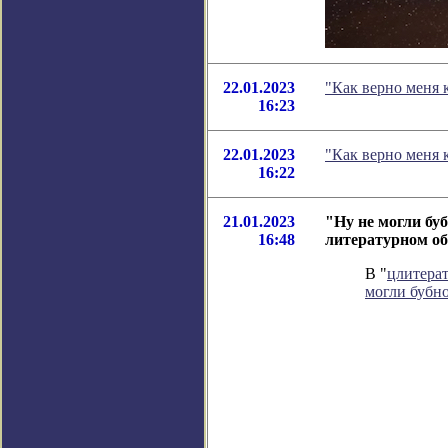
22.01.2023
"Как верно меня 
16:23
22.01.2023
"Как верно меня 
16:22
21.01.2023
"Ну не могли бу
16:48
литературном о
В "
цлитера
могли бубн