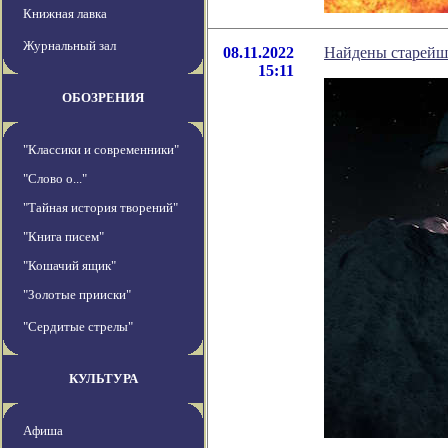
Книжная лавка
Журнальный зал
08.11.2022
Найдены старейши
15:11
ОБОЗРЕНИЯ
"Классики и современники"
"Слово о..."
"Тайная история творений"
"Книга писем"
"Кошачий ящик"
"Золотые прииски"
"Сердитые стрелы"
КУЛЬТУРА
Афиша