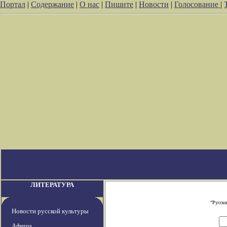
Портал
|
Содержание
|
О нас
|
Пишите
|
Новости
|
Голосование
|
ЛИТЕРАТУРА
"Русски
Новости русской культуры
Афиша