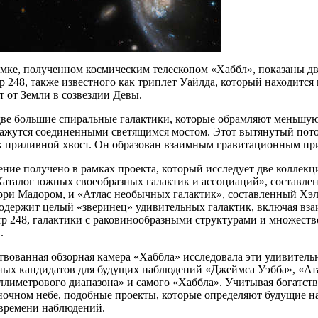
мке, полученном космическим телескопом «Хаббл», показаны дв
p 248, также известного как триплет Уайлда, который находитс
т от Земли в созвездии Девы.
две большие спиральные галактики, которые обрамляют меньшую
кажутся соединенными светящимся мостом. Этот вытянутый пото
к приливной хвост. Он образован взаимным гравитационным при
ние получено в рамках проекта, который исследует две коллек
«Каталог южных своеобразных галактик и ассоциаций», составл
рри Мадором, и «Атлас необычных галактик», составленный Хэ
содержит целый «зверинец» удивительных галактик, включая вз
rp 248, галактики с раковинообразными структурами и множест
.
вованная обзорная камера «Хаббла» исследовала эти удивитель
ных кандидатов для будущих наблюдений «Джеймса Уэбба», «Ат
лиметрового диапазона» и самого «Хаббла». Учитывая богатств
ночном небе, подобные проекты, которые определяют будущие 
времени наблюдений.