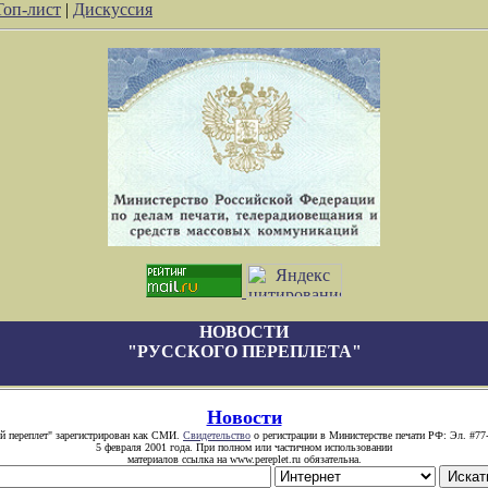
Топ-лист
|
Дискуссия
НОВОСТИ
"РУССКОГО ПЕРЕПЛЕТА"
Новости
й переплет" зарегистрирован как СМИ.
Свидетельство
о регистрации в Министерстве печати РФ: Эл. #77
5 февраля 2001 года. При полном или частичном использовании
материалов ссылка на www.pereplet.ru обязательна.