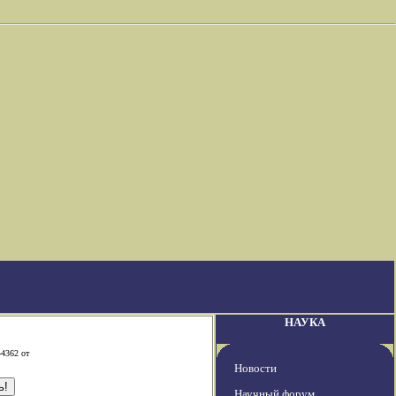
НАУКА
-4362 от
Новости
Научный форум