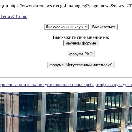
ии https://www.astronews.ru/cgi-bin/mng.cgi?page=news&news=2
"
Terra & Comp
".
Выскажите свое мнение на:
ршено строительство уникального небоскреба, инфраструктура 