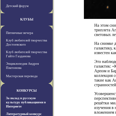
Детский форум
КЛУБЫ
На этом сни
триплета Ar
Пятничные вечера
световых ле
Клуб любителей творчества
На снимке 
Достоевского
галактику, 
Клуб любителей творчества
известен ка
Гайто Газданова
Это наблюде
Энциклопедия Андрея
галактик: 
Платонова
Арпом и Ба
коллекция 
Мастерская перевода
такие как A
странностей
КОНКУРСЫ
Усовершенст
За вклад в русскую
перспектив
культуру публикациями в
решётки мил
Интернете
изучения в 
вложением 
Литературный конкурс