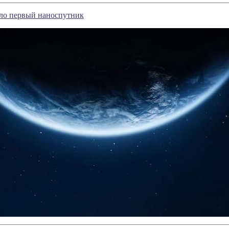
ило первый наноспутник