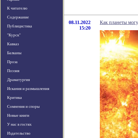
К читателю
Содержание
08.11.2022
Как планеты могу
Публицистика
15:20
"Курск"
Кавказ
Балканы
Проза
Поэзия
Драматургия
Искания и размышления
Критика
Сомнения и споры
Новые книги
У нас в гостях
Издательство