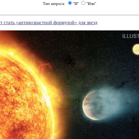
Тип запроса:
"И"
"Или"
т стать «антивозрастной формулой» для звезд