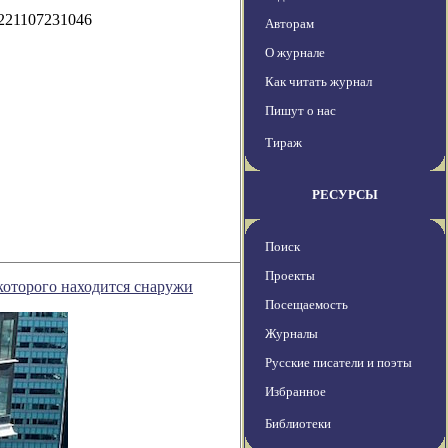
0221107231046
Авторам
О журнале
Как читать журнал
Пишут о нас
Тираж
РЕСУРСЫ
Поиск
Проекты
которого находится снаружи
Посещаемость
Журналы
Русские писатели и поэты
Избранное
Библиотеки