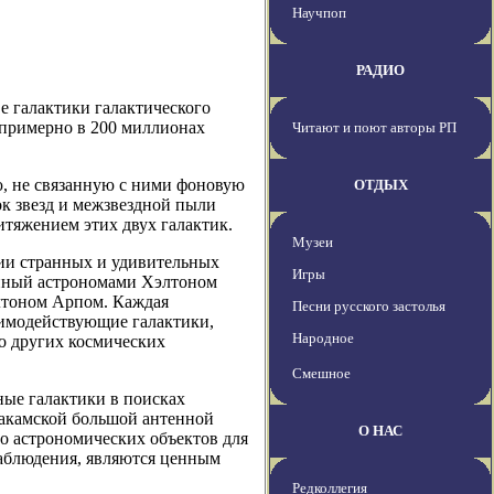
Научпоп
РАДИО
е галактики галактического
я примерно в 200 миллионах
Читают и поют авторы РП
, не связанную с ними фоновую
ОТДЫХ
к звезд и межзвездной пыли
тяжением этих двух галактик.
Музеи
ции странных и удивительных
Игры
енный астрономами Хэлтоном
лтоном Арпом. Каждая
Песни русского застолья
аимодействующие галактики,
Народное
во других космических
Смешное
ные галактики в поисках
акамской большой антенной
О НАС
о астрономических объектов для
наблюдения, являются ценным
Редколлегия