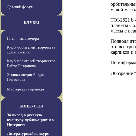
орбитальный
Детский форум
малой масс
TOI-2521 b 
КЛУБЫ
планеты Сол
массы с пер
Пятничные вечера
Подводя ито
что все тр
Клуб любителей творчества
карликов и 
Достоевского
Клуб любителей творчества
По информац
Гайто Газданова
Обозрение 
Энциклопедия Андрея
Платонова
Мастерская перевода
КОНКУРСЫ
За вклад в русскую
культуру публикациями в
Интернете
Литературный конкурс