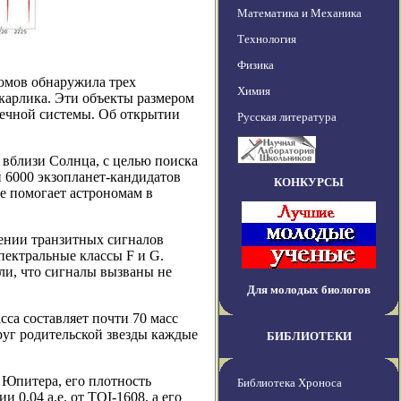
Математика и Механика
Технология
Физика
ономов обнаружила трех
Химия
карлика. Эти объекты размером
нечной системы. Об открытии
Русская литература
 вблизи Солнца, с целью поиска
 6000 экзопланет-кандидатов
КОНКУРСЫ
же помогает астрономам в
ении транзитных сигналов
пектральные классы F и G.
и, что сигналы вызваны не
Для молодых биологов
сса составляет почти 70 масс
круг родительской звезды каждые
БИБЛИОТЕКИ
 Юпитера, его плотность
Библиотека Хроноса
 0,04 а.е. от TOI-1608, а его