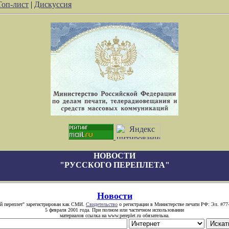
Топ-лист
|
Дискуссия
НОВОСТИ
"РУССКОГО ПЕРЕПЛЕТА"
Новости
й переплет" зарегистрирован как СМИ.
Свидетельство
о регистрации в Министерстве печати РФ: Эл. #77
5 февраля 2001 года. При полном или частичном использовании
материалов ссылка на www.pereplet.ru обязательна.