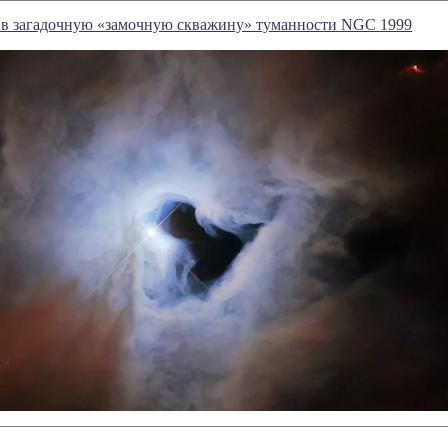
л в загадочную «замочную скважину» туманности NGC 1999