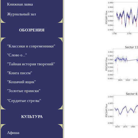
Книжная лавка
Журнальный зал
ОБОЗРЕНИЯ
"Классики и современники"
"Слово о..."
"Тайная история творений"
"Книга писем"
"Кошачий ящик"
"Золотые прииски"
"Сердитые стрелы"
КУЛЬТУРА
Афиша