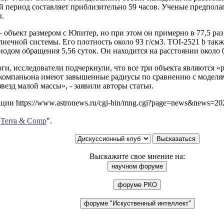
 период составляет приблизительно 59 часов. Ученые предполаг
ы.
– объект размером с Юпитер, но при этом он примерно в 77,5 ра
нечной системы. Его плотность около 93 г/см3. TOI-2521 b так
иодом обращения 5,56 суток. Он находится на расстоянии около 0,
ги, исследователи подчеркнули, что все три объекта являются 
и компаньона имеют завышенные радиусы по сравнению с модел
звезд малой массы», - заявили авторы статьи.
ии https://www.astronews.ru/cgi-bin/mng.cgi?page=news&news=2
"
Terra & Comp
".
Выскажите свое мнение на: