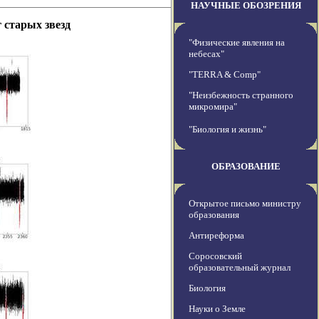
НАУЧНЫЕ ОБОЗРЕНИЯ
 старых звезд
"Физические явления на
небесах"
"TERRA & Comp"
"Неизбежность странного
микромира"
"Биология и жизнь"
ОБРАЗОВАНИЕ
Открытое письмо министру
образования
Антиреформа
Соросовский
образовательный журнал
Биология
Науки о Земле