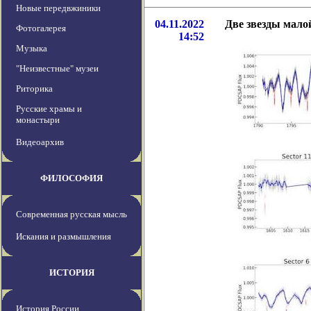
Новые передвжиники
04.11.2022
Две звезды мало
Фотогалерея
14:52
Музыка
"Неизвестные" музеи
Риторика
Русские храмы и
монастыри
Видеоархив
ФИЛОСОФИЯ
Современная русская мысль
Искания и размышления
ИСТОРИЯ
История России