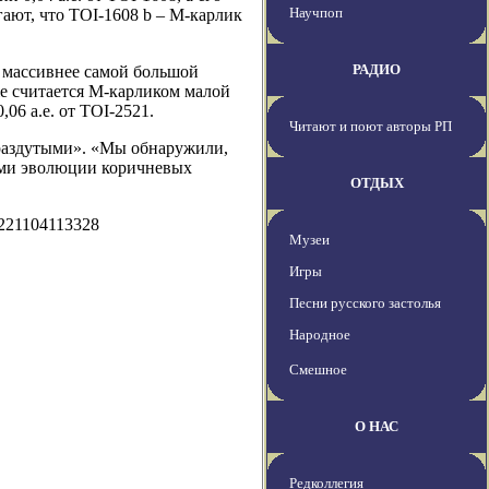
Научпоп
ают, что TOI-1608 b – М-карлик
РАДИО
з массивнее самой большой
же считается М-карликом малой
06 а.е. от TOI-2521.
Читают и поют авторы РП
«раздутыми». «Мы обнаружили,
ями эволюции коричневых
ОТДЫХ
0221104113328
Музеи
Игры
Песни русского застолья
Народное
Смешное
О НАС
Редколлегия