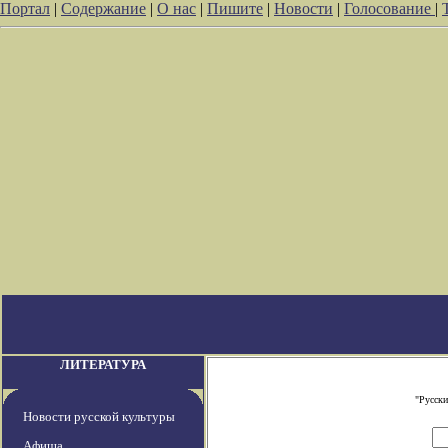
Портал
|
Содержание
|
О нас
|
Пишите
|
Новости
|
Голосование
|
ЛИТЕРАТУРА
"Русски
Новости русской культуры
Афиша