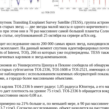
путник Transiting Exoplanet Survey Satellite (TESS), группа астр
 старых звезд — две звезды малой массы и одного коричневого 
о при этом они в 70 раз массивнее самой большой планеты Сол
в статье, опубликованной 25 октября на сервере arXiv.org.
ит исследование около 200 000 самых ярких звезд, находящихся
 экзопланет. На данный момент спутник идентифицировал почти
ts of Interest, TOI), 266 из которых уже подтверждены. TESS так
ичневых карликов и звезд-компаньонов.
рономов из Университета Цинхуа в Пекине сообщила об обнаруж
 старых субгигантов TOI-2336, TOI-1608 и TOI-2521, имеющих с
е наблюдения с использованием наземных обсерваторий показал
ми, а гораздо более массивными объектами.
карлик TOI-2336 b имеет радиус 1,05 радиуса Юпитера, а его ма
о дает плотность на уровне 75 г/см3. TOI-2336 b обращается во
расстоянии около 0,08 а.е.
примерно на 21% больше и, по меньшей мере, в 90 раз массивнее
3,7 г/см3. Согласно исследованию, объект находится на расстоянии