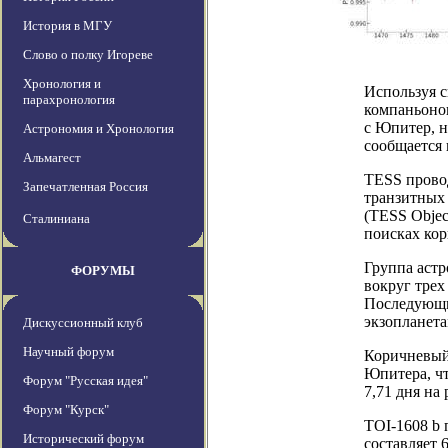
История в МГУ
Слово о полку Игореве
Хронология и
Используя с
парахронология
компаньонов
с Юпитер, н
Астрономия и Хронология
сообщается 
Альмагест
TESS провод
Запечатленная Россия
транзитных
(TESS Objec
Сталиниана
поисках кор
Группа аст
ФОРУМЫ
вокруг трех
Последующи
экзопланета
Дискуссионный клуб
Научный форум
Коричневый 
Юпитера, чт
Форум "Русская идея"
7,71 дня на 
Форум "Курск"
TOI-1608 b 
Исторический форум
составляет 6