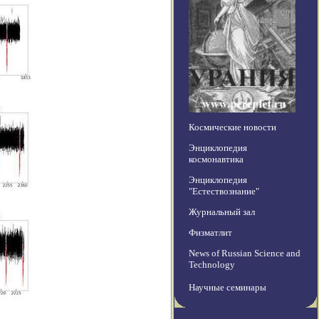
Космические новости
Энциклопедия
космонавтика
Энциклопедия
"Естествознание"
Журнальный зал
Физматлит
News of Russian Science and
Technology
Научные семинары