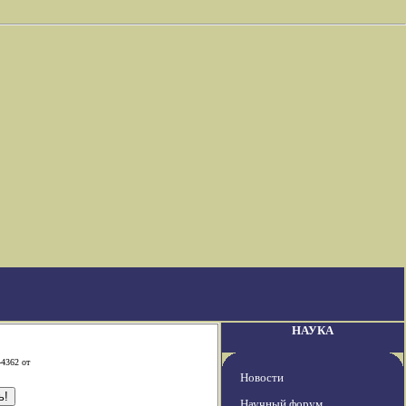
НАУКА
-4362 от
Новости
Научный форум