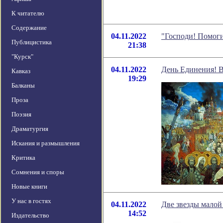
К читателю
Содержание
04.11.2022
"Господи! Помоги
Публицистика
21:38
"Курск"
04.11.2022
День Единения! В
Кавказ
19:29
Балканы
Проза
Поэзия
Драматургия
Искания и размышления
Критика
Сомнения и споры
Новые книги
У нас в гостях
04.11.2022
Две звезды малой
14:52
Издательство