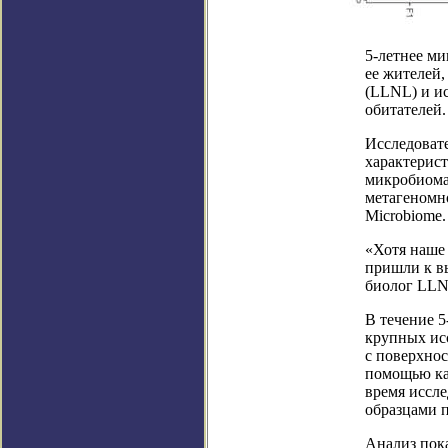
5-летнее м
ее жителей
(LLNL) и ис
обитателей.
Исследоват
характерис
микробиома
метагеномн
Microbiome.
«Хотя наше
пришли к вы
биолог LLNL
В течение 5
крупных исс
с поверхнос
помощью ка
время иссле
образцами 
Анализ пока