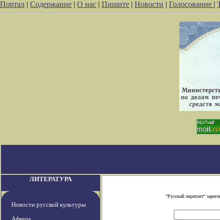
Портал
|
Содержание
|
О нас
|
Пишите
|
Новости
|
Голосование
|
ЛИТЕРАТУРА
"Русский переплет" заре
Новости русской культуры
Афиша