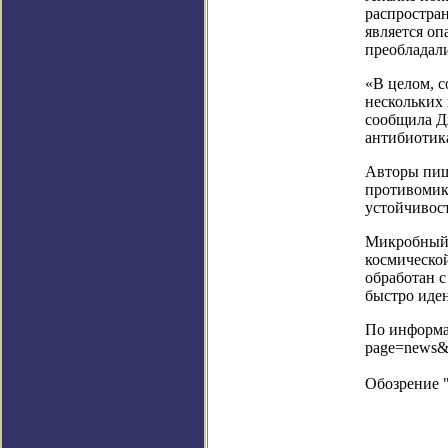
распростран
является о
преобладали
«В целом, 
нескольких
сообщила Д
антибиотик
Авторы пишу
противомик
устойчивос
Микробный с
космическо
обработан с
быстро иден
По информац
page=news&
Обозрение 