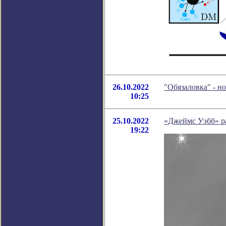
26.10.2022
"Обязаловка" - н
10:25
25.10.2022
«Джеймс Уэбб» р
19:22