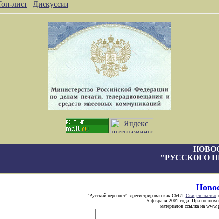
Топ-лист
|
Дискуссия
НОВО
"РУССКОГО П
Ново
"Русский переплет" зарегистрирован как СМИ.
Свидетельство
о
5 февраля 2001 года. При полном 
материалов ссылка на www.pe