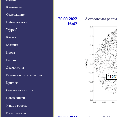
К читателю
Содержание
30.09.2022
Астрономы рассм
Публицистика
16:47
"Курск"
Кавказ
Балканы
Проза
Поэзия
Драматургия
Искания и размышления
Критика
Сомнения и споры
Новые книги
У нас в гостях
Издательство