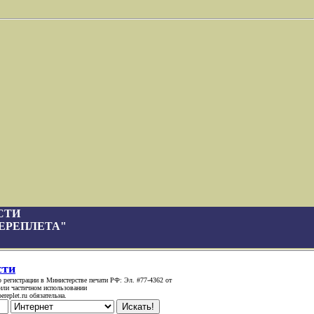
СТИ
ЕРЕПЛЕТА"
сти
 регистрации в Министерстве печати РФ: Эл. #77-4362 от
или частичном использовании
replet.ru обязательна.