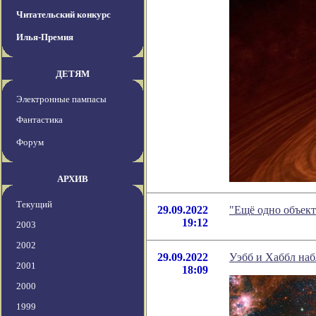
Читательский конкурс
Илья-Премия
ДЕТЯМ
Электронные пампасы
Фантастика
Форум
АРХИВ
Текущий
29.09.2022
"Ещё одно объект
19:12
2003
2002
29.09.2022
Уэбб и Хаббл на
2001
18:09
2000
1999