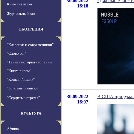
30.09.2022
«Джеймс Уэбб» и
Книжная лавка
16:18
Журнальный зал
ОБОЗРЕНИЯ
"Классики и современники"
"Слово о..."
"Тайная история творений"
"Книга писем"
"Кошачий ящик"
"Золотые прииски"
30.09.2022
В США придумали 
"Сердитые стрелы"
16:07
КУЛЬТУРА
Афиша