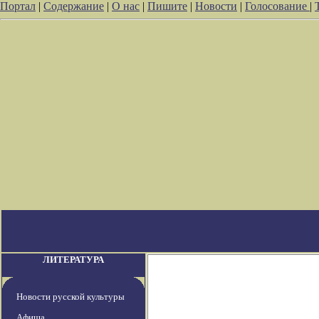
Портал
|
Содержание
|
О нас
|
Пишите
|
Новости
|
Голосование
|
ЛИТЕРАТУРА
Новости русской культуры
Афиша