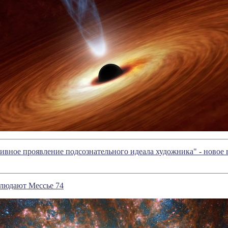
ивное проявление подсознательного идеала художника" - ново
блюдают Мессье 74