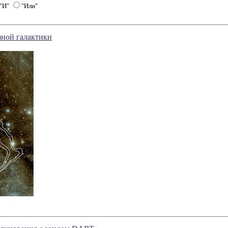
"И"
"Или"
зной галактики