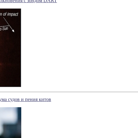
олкновения с зондом DART
ма судов и пения китов