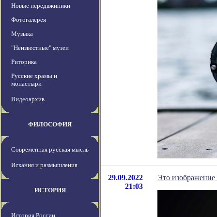
Новые передвжиники
Фотогалерея
Музыка
"Неизвестные" музеи
Риторика
Русские храмы и
монастыри
Видеоархив
ФИЛОСОФИЯ
Современная русская мысль
Искания и размышления
29.09.2022
Это изображение 
21:03
ИСТОРИЯ
История России