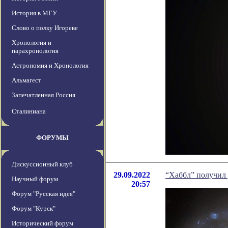
История в МГУ
Слово о полку Игореве
Хронология и
парахронология
Астрономия и Хронология
Альмагест
Запечатленная Россия
Сталиниана
ФОРУМЫ
Дискуссионный клуб
29.09.2022
“Хаббл” получил
Научный форум
20:57
Форум "Русская идея"
Форум "Курск"
Исторический форум