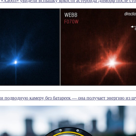
 «Хаббл» увидели вспышку яркости астероида Диморф после ст
подводную камеру без батареек — она получает энергию из шу