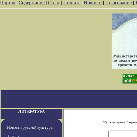
Портал
|
Содержание
|
О нас
|
Пишите
|
Новости
|
Голосование
|
ЛИТЕРАТУРА
"Русский переплет" заре
Новости русской культуры
Афиша