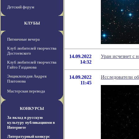
Детский форум
КЛУБЫ
Пятничные вечера
Клуб любителей творчества
Достоевского
14.09.2022
Уран исчезнет c 
14:32
Клуб любителей творчества
Гайто Газданова
Энциклопедия Андрея
14.09.2022
Исследователи об
Платонова
11:45
Мастерская перевода
КОНКУРСЫ
За вклад в русскую
культуру публикациями в
Интернете
Литературный конкурс