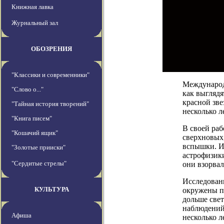
Книжная лавка
Журнальный зал
ОБОЗРЕНИЯ
"Классики и современники"
Международн
"Слово о..."
как выглядя
красной зве
"Тайная история творений"
несколько л
"Книга писем"
В своей раб
"Кошачий ящик"
сверхновых,
вспышки. И
"Золотые прииски"
астрофизики
"Сердитые стрелы"
они взорвал
Исследовани
КУЛЬТУРА
окружены пл
дольше све
наблюдений 
Афиша
несколько л