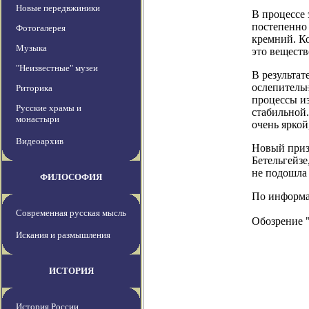
Новые передвжиники
В процессе 
постепенно 
Фотогалерея
кремний. Ко
Музыка
это веществ
"Неизвестные" музеи
В результат
ослепительн
Риторика
процессы из
Русские храмы и
стабильной.
монастыри
очень яркой
Видеоархив
Новый приз
Бетельгейзе
не подошла 
ФИЛОСОФИЯ
По информаци
Современная русская мысль
Обозрение 
Искания и размышления
ИСТОРИЯ
История России