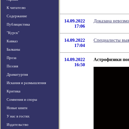
К читателю
Содержание
14.09.2022
Доказана невозм
Публицистика
17:06
"Курск"
14.09.2022
Специалисты выя
Кавказ
17:04
Балканы
Проза
14.09.2022
Астрофизики пон
16:50
Поэзия
Драматургия
Искания и размышления
Критика
Сомнения и споры
Новые книги
У нас в гостях
Издательство