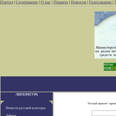
Портал
|
Содержание
|
О нас
|
Пишите
|
Новости
|
Голосование
|
ЛИТЕРАТУРА
"Русский переплет" заре
Новости русской культуры
Афиша