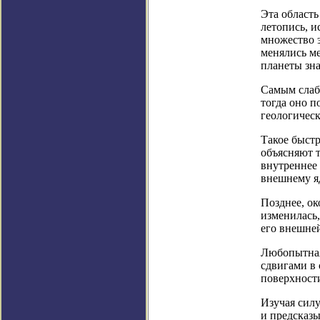
Эта область
летопись, и
множество 
менялись ме
планеты зна
Самым слаб
тогда оно п
геологичес
Такое быст
объясняют т
внутреннее
внешнему я
Позднее, ок
изменилась,
его внешне
Любопытная 
сдвигами в
поверхност
Изучая силу
и предсказы