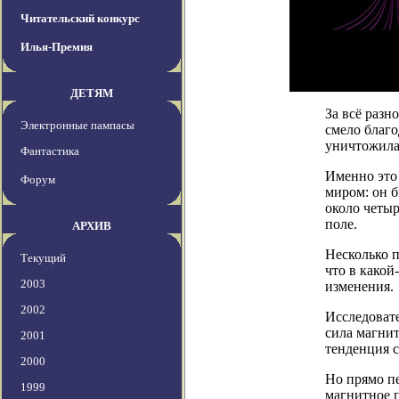
Читательский конкурс
Илья-Премия
ДЕТЯМ
За всё раз
Электронные пампасы
смело благо
уничтожила
Фантастика
Именно это
Форум
миром: он б
около четыр
поле.
АРХИВ
Несколько п
Текущий
что в какой
2003
изменения.
2002
Исследовате
сила магнит
2001
тенденция с
2000
Но прямо п
1999
магнитное 