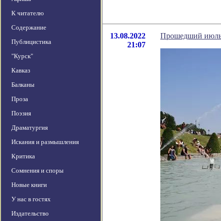
К читателю
Содержание
13.08.2022
Прошедший июль 
Публицистика
21:07
"Курск"
Кавказ
Балканы
Проза
Поэзия
Драматургия
Искания и размышления
Критика
Сомнения и споры
Новые книги
У нас в гостях
Издательство