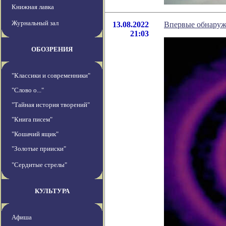
Книжная лавка
Журнальный зал
13.08.2022
Впервые обнаруже
21:03
ОБОЗРЕНИЯ
"Классики и современники"
"Слово о..."
"Тайная история творений"
"Книга писем"
"Кошачий ящик"
"Золотые прииски"
"Сердитые стрелы"
КУЛЬТУРА
Афиша