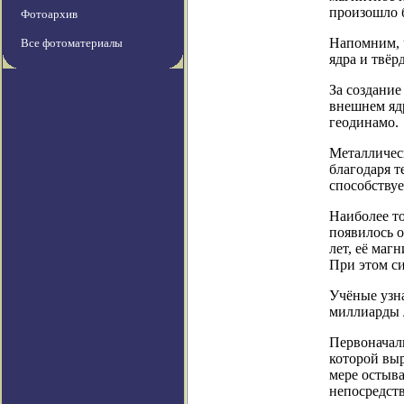
произошло 
Фотоархив
Напомним, ч
Все фотоматериалы
ядра ​​и твё
За создани
внешнем яд
геодинамо.
Металличес
благодаря 
способствуе
Наиболее то
появилось о
лет, её маг
При этом си
Учёные узн
миллиарды л
Первоначал
которой выр
мере остыв
непосредств