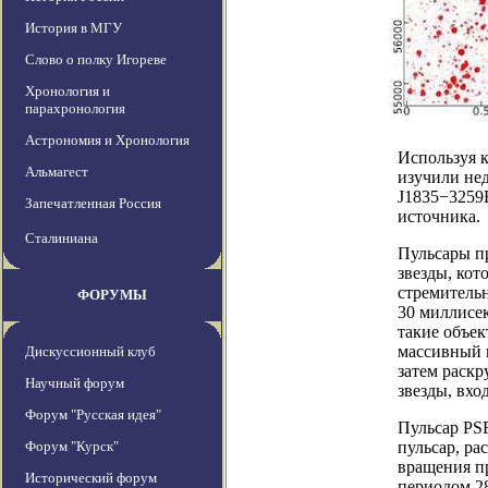
История в МГУ
Слово о полку Игореве
Хронология и
парахронология
Астрономия и Хронология
Используя 
Альмагест
изучили не
J1835−3259B
Запечатленная Россия
источника.
Сталиниана
Пульсары п
звезды, ко
стремитель
ФОРУМЫ
30 миллисе
такие объек
массивный к
Дискуссионный клуб
затем раскр
Научный форум
звезды, вхо
Форум "Русская идея"
Пульсар PS
Форум "Курск"
пульсар, р
вращения п
Исторический форум
периодом 28