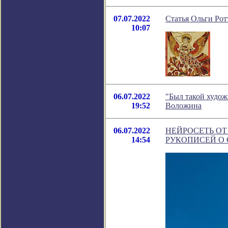
07.07.2022
Статья Ольги Рот
10:07
06.07.2022
"Был такой худож
19:52
Воложина
06.07.2022
НЕЙРОСЕТЬ ОТ
14:54
РУКОПИСЕЙ О