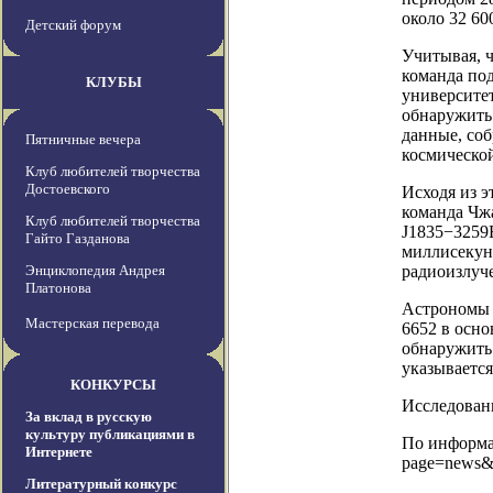
около 32 60
Детский форум
Учитывая, ч
команда под
КЛУБЫ
университет
обнаружить 
данные, соб
Пятничные вечера
космической
Клуб любителей творчества
Достоевского
Исходя из э
команда Чж
Клуб любителей творчества
J1835−3259B
Гайто Газданова
миллисекун
Энциклопедия Андрея
радиоизлуче
Платонова
Астрономы 
Мастерская перевода
6652 в осно
обнаружить 
указывается 
КОНКУРСЫ
Исследовани
За вклад в русскую
культуру публикациями в
По информац
Интернете
page=news&
Литературный конкурс