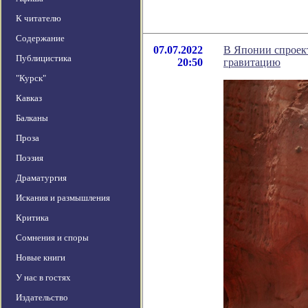
К читателю
Содержание
07.07.2022
В Японии спроек
Публицистика
20:50
гравитацию
"Курск"
Кавказ
Балканы
Проза
Поэзия
Драматургия
Искания и размышления
Критика
Сомнения и споры
Новые книги
У нас в гостях
Издательство