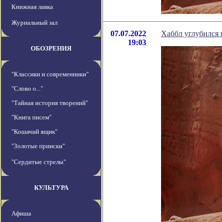
Книжная лавка
Журнальный зал
07.07.2022
Хаббл углубился
19:03
ОБОЗРЕНИЯ
"Классики и современники"
"Слово о..."
"Тайная история творений"
"Книга писем"
"Кошачий ящик"
"Золотые прииски"
"Сердитые стрелы"
КУЛЬТУРА
Афиша