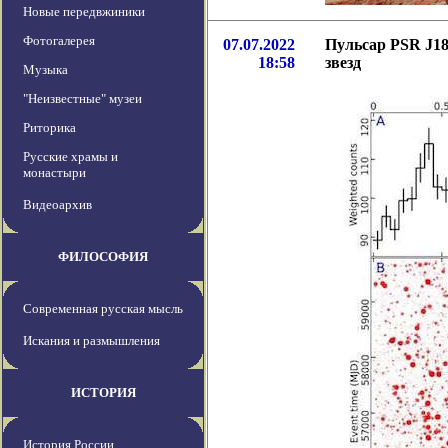
Новые передвжиники
Фотогалерея
07.07.2022
Пульсар PSR J18
18:58
звезд
Музыка
"Неизвестные" музеи
Риторика
Русские храмы и
монастыри
Видеоархив
ФИЛОСОФИЯ
Современная русская мысль
Искания и размышления
ИСТОРИЯ
История России