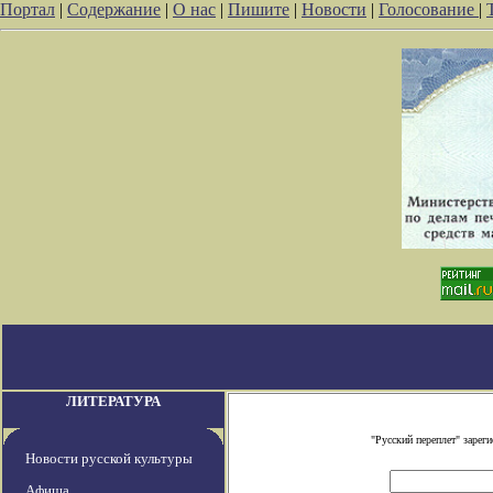
Портал
|
Содержание
|
О нас
|
Пишите
|
Новости
|
Голосование
|
ЛИТЕРАТУРА
"Русский переплет" заре
Новости русской культуры
Афиша