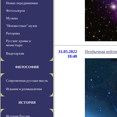
Новые передвжиники
Фотогалерея
Музыка
"Неизвестные" музеи
Риторика
Русские храмы и
монастыри
31.05.2022
Необычная нейтро
Видеоархив
18:40
ФИЛОСОФИЯ
Современная русская мысль
Искания и размышления
ИСТОРИЯ
История России