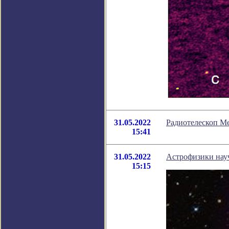
31.05.2022
Радиотелескоп M
15:41
31.05.2022
Астрофизики науч
15:15