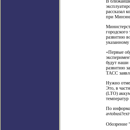
В ближайше
эксплуатиро
рассказал к
при Минэне
Министерств
городского 
развитию в
указанному 
«Первые об
эксперимен
будут наши 
развитию з
ТАСС заявл
Нужно отмет
Это, в час
(LTO) аккум
температур
По информац
avtobusi?ex
Обозрение 