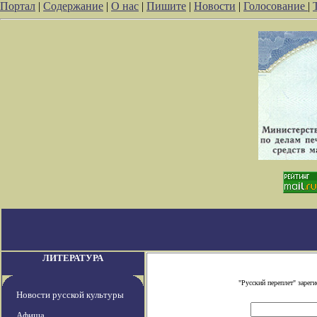
Портал
|
Содержание
|
О нас
|
Пишите
|
Новости
|
Голосование
|
ЛИТЕРАТУРА
"Русский переплет" заре
Новости русской культуры
Афиша