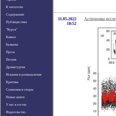
К читателю
Содержание
31.05.2022
Астрономы иссле
Публицистика
18:52
"Курск"
Кавказ
Балканы
Проза
Поэзия
Драматургия
Искания и размышления
Критика
Сомнения и споры
Новые книги
У нас в гостях
Издательство