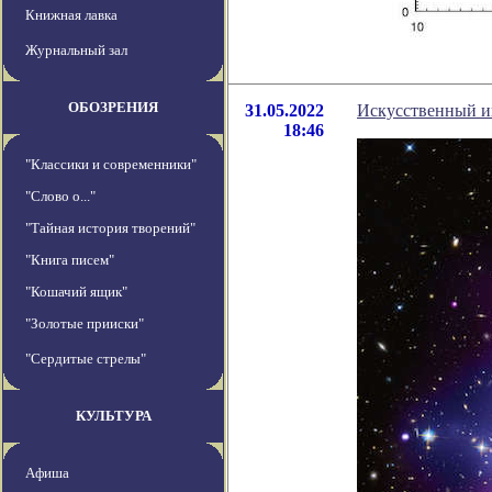
Книжная лавка
Журнальный зал
ОБОЗРЕНИЯ
31.05.2022
Искусственный и
18:46
"Классики и современники"
"Слово о..."
"Тайная история творений"
"Книга писем"
"Кошачий ящик"
"Золотые прииски"
"Сердитые стрелы"
КУЛЬТУРА
Афиша