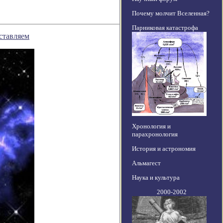
Почему молчит Вселенная?
Парниковая катастрофа
дставляем
Хронология и
парахронология
История и астрономия
Альмагест
Наука и культура
2000-2002