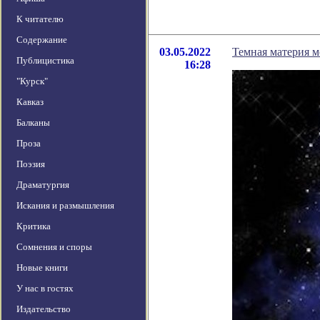
К читателю
Содержание
03.05.2022
Темная материя м
Публицистика
16:28
"Курск"
Кавказ
Балканы
Проза
Поэзия
Драматургия
Искания и размышления
Критика
Сомнения и споры
Новые книги
У нас в гостях
Издательство