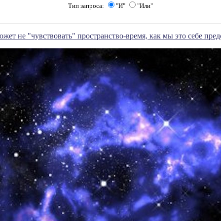
Тип запроса:
"И"
"Или"
ожет не "чувствовать" пространство-время, как мы это себе пре