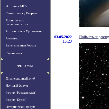
История в МГУ
Слово о полку Игореве
Хронология и
парахронология
Астрономия и Хронология
03.05.2022
Поймать падающу
Альмагест
15:23
Запечатленная Россия
Сталиниана
ФОРУМЫ
Дискуссионный клуб
Научный форум
Форум "Русская идея"
Форум "Курск"
Исторический форум