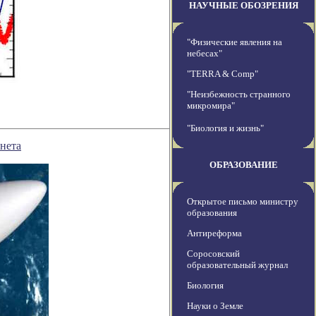
НАУЧНЫЕ ОБОЗРЕНИЯ
"Физические явления на
небесах"
"TERRA & Comp"
"Неизбежность странного
микромира"
"Биология и жизнь"
нета
ОБРАЗОВАНИЕ
Открытое письмо министру
образования
Антиреформа
Соросовский
образовательный журнал
Биология
Науки о Земле