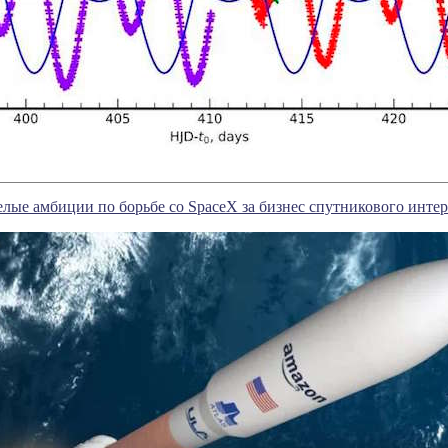
лые амбиции по борьбе со SpaceX за бизнес спутникового интер