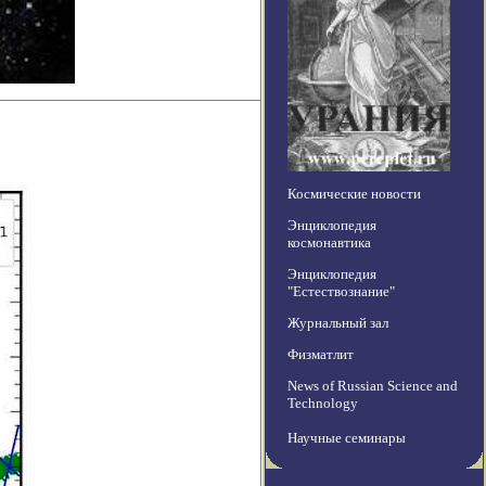
Космические новости
Энциклопедия
космонавтика
Энциклопедия
"Естествознание"
Журнальный зал
Физматлит
News of Russian Science and
Technology
Научные семинары