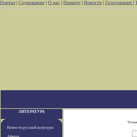
Портал
|
Содержание
|
О нас
|
Пишите
|
Новости
|
Голосование
|
ЛИТЕРАТУРА
"Русски
Новости русской культуры
Афиша