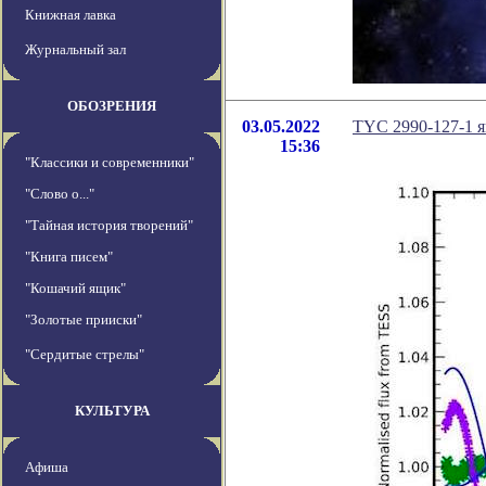
Книжная лавка
Журнальный зал
ОБОЗРЕНИЯ
03.05.2022
TYC 2990-127-1 
15:36
"Классики и современники"
"Слово о..."
"Тайная история творений"
"Книга писем"
"Кошачий ящик"
"Золотые прииски"
"Сердитые стрелы"
КУЛЬТУРА
Афиша