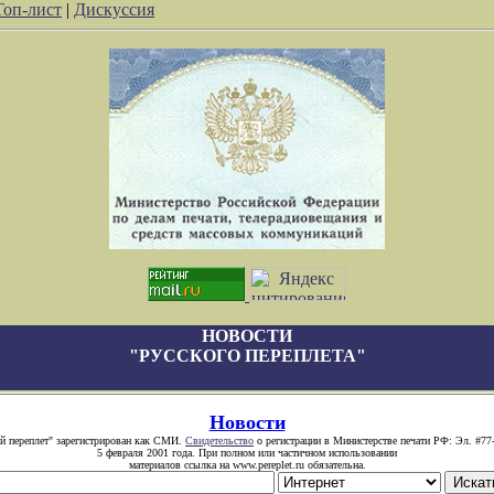
Топ-лист
|
Дискуссия
НОВОСТИ
"РУССКОГО ПЕРЕПЛЕТА"
Новости
й переплет" зарегистрирован как СМИ.
Свидетельство
о регистрации в Министерстве печати РФ: Эл. #77
5 февраля 2001 года. При полном или частичном использовании
материалов ссылка на www.pereplet.ru обязательна.