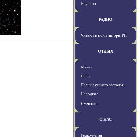
Научпоп
РАДИО
Читают и поют авторы РП
ОТДЫХ
Музеи
Игры
Песни русского застолья
Народное
Смешное
О НАС
Редколлегия