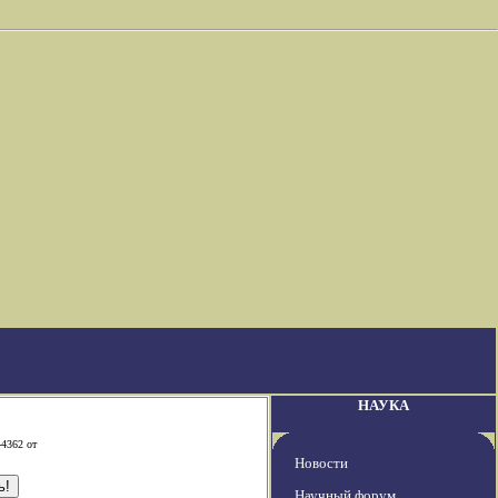
НАУКА
-4362 от
Новости
Научный форум