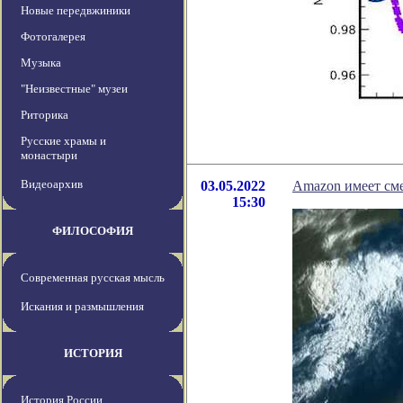
Новые передвжиники
Фотогалерея
Музыка
"Неизвестные" музеи
Риторика
Русские храмы и
монастыри
Видеоархив
03.05.2022
Amazon имеет сме
15:30
ФИЛОСОФИЯ
Современная русская мысль
Искания и размышления
ИСТОРИЯ
История России