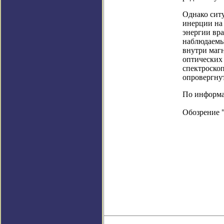
Однако сит
инерции на 
энергии вра
наблюдаемы
внутри магн
оптических
спектроско
опровергнут
По информац
Обозрение 