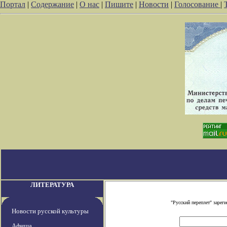
Портал
|
Содержание
|
О нас
|
Пишите
|
Новости
|
Голосование
|
ЛИТЕРАТУРА
"Русский переплет" заре
Новости русской культуры
Афиша