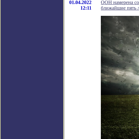
01.04.2022
ООН намерена соз
12:11
ближайшие пять 