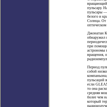
вращающийс
пульсару. Н
пульсары —
белого и кр
Солнца. От 
оптическом
Джонатан Ка
обнаружил к
периодичес
при помощи 
астрономы 
вращения, 
радиоимпуль
Период пуль
собой низко
компаньона,
пульсаций в
если GLEAM
то она расх
средняя мо
более чем н
который тер
радиоизлуч