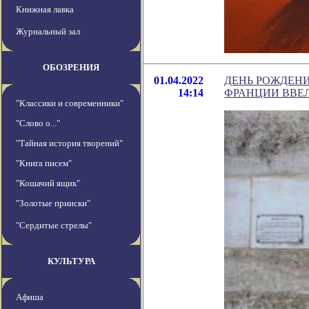
Книжная лавка
Журнальный зал
ОБОЗРЕНИЯ
01.04.2022
ДЕНЬ РОЖДЕНИ
14:14
ФРАНЦИИ ВВЕ
"Классики и современники"
"Слово о..."
"Тайная история творений"
"Книга писем"
"Кошачий ящик"
"Золотые прииски"
"Сердитые стрелы"
КУЛЬТУРА
Афиша