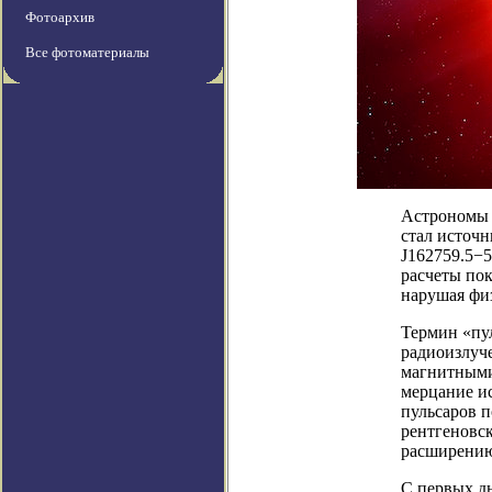
Фотоархив
Все фотоматериалы
Астрономы 
стал источ
J162759.5−5
расчеты пок
нарушая физ
Термин «пу
радиоизлуч
магнитными 
мерцание ис
пульсаров 
рентгеновск
расширению
С первых д