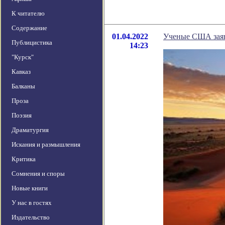
К читателю
Содержание
01.04.2022
Ученые США заяв
Публицистика
14:23
"Курск"
Кавказ
Балканы
Проза
Поэзия
Драматургия
Искания и размышления
Критика
Сомнения и споры
Новые книги
У нас в гостях
Издательство