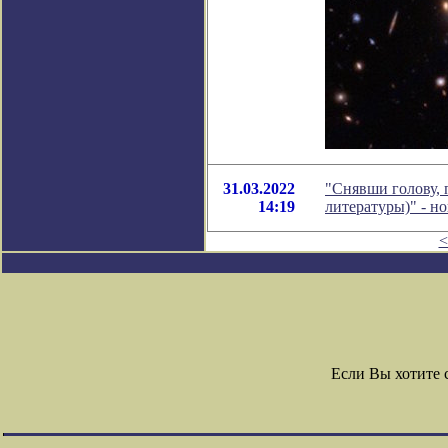
31.03.2022
"Снявши голову, 
14:19
литературы)" - н
<
Если Вы хотите