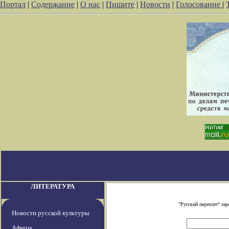
Портал
|
Содержание
|
О нас
|
Пишите
|
Новости
|
Голосование
|
ЛИТЕРАТУРА
"Русский переплет" за
Новости русской культуры
Афиша