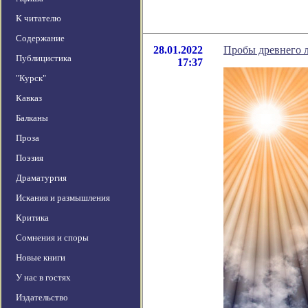
К читателю
Содержание
28.01.2022
Пробы древнего 
Публицистика
17:37
"Курск"
Кавказ
Балканы
Проза
Поэзия
Драматургия
Искания и размышления
Критика
Сомнения и споры
Новые книги
У нас в гостях
Издательство