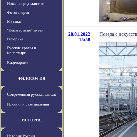
Новые передвжиники
Фотогалерея
Музыка
"Неизвестные" музеи
28.01.2022
Поезда с искусст
Риторика
15:58
Русские храмы и
монастыри
Видеоархив
ФИЛОСОФИЯ
Современная русская мысль
Искания и размышления
ИСТОРИЯ
История России