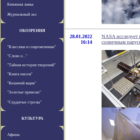
Книжная лавка
Журнальный зал
ОБОЗРЕНИЯ
28.01.2022
NASA исследует 
16:14
солнечным парус
"Классики и современники"
"Слово о..."
"Тайная история творений"
"Книга писем"
"Кошачий ящик"
"Золотые прииски"
"Сердитые стрелы"
КУЛЬТУРА
Афиша