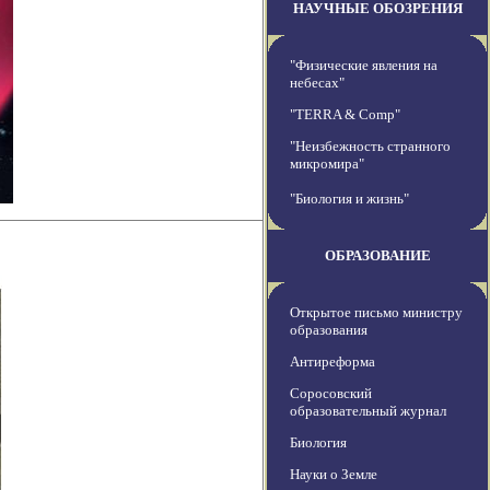
НАУЧНЫЕ ОБОЗРЕНИЯ
"Физические явления на
небесах"
"TERRA & Comp"
"Неизбежность странного
микромира"
"Биология и жизнь"
ОБРАЗОВАНИЕ
Открытое письмо министру
образования
Антиреформа
Соросовский
образовательный журнал
Биология
Науки о Земле