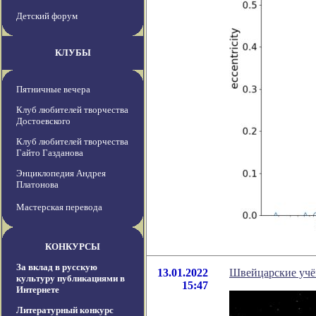
Детский форум
КЛУБЫ
Пятничные вечера
Клуб любителей творчества
Достоевского
Клуб любителей творчества
Гайто Газданова
Энциклопедия Андрея
Платонова
Мастерская перевода
КОНКУРСЫ
За вклад в русскую
13.01.2022
Швейцарские учё
культуру публикациями в
15:47
Интернете
Литературный конкурс