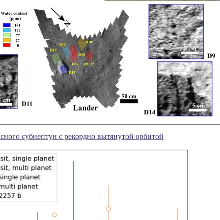
сного субнептун с рекордно вытянутой орбитой