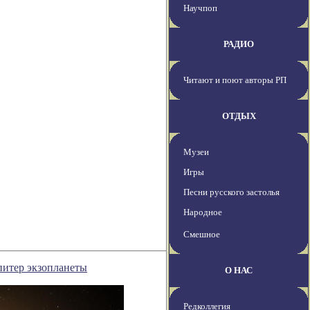
Научпоп
РАДИО
Читают и поют авторы РП
ОТДЫХ
Музеи
Игры
Песни русского застолья
Народное
Смешное
итер экзопланеты
О НАС
Редколлегия