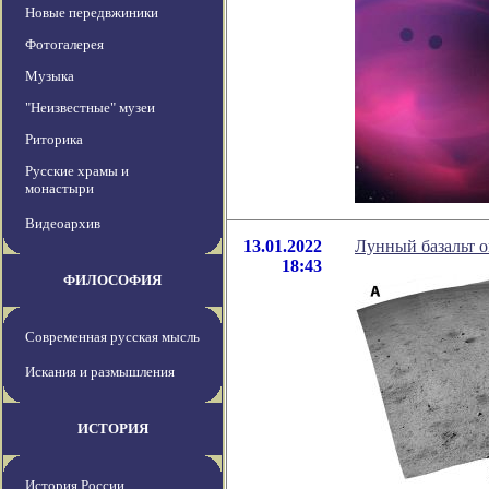
Новые передвжиники
Фотогалерея
Музыка
"Неизвестные" музеи
Риторика
Русские храмы и
монастыри
Видеоархив
13.01.2022
Лунный базальт о
18:43
ФИЛОСОФИЯ
Современная русская мысль
Искания и размышления
ИСТОРИЯ
История России