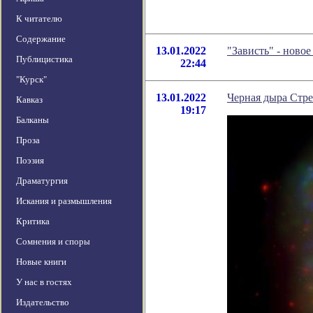
К читателю
Содержание
13.01.2022
"Зависть" - ново
Публицистика
22:44
"Курск"
13.01.2022
Черная дыра Стре
Кавказ
19:17
Балканы
Проза
Поэзия
Драматургия
Искания и размышления
Критика
Сомнения и споры
Новые книги
У нас в гостях
Издательство