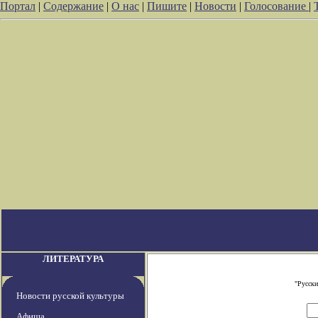
Портал
|
Содержание
|
О нас
|
Пишите
|
Новости
|
Голосование
|
ЛИТЕРАТУРА
"Русски
Новости русской культуры
Афиша