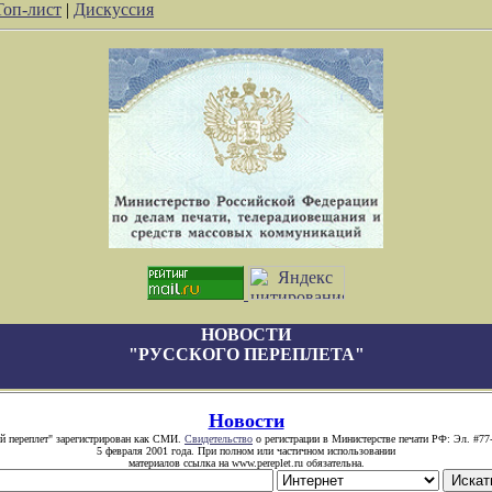
Топ-лист
|
Дискуссия
НОВОСТИ
"РУССКОГО ПЕРЕПЛЕТА"
Новости
й переплет" зарегистрирован как СМИ.
Свидетельство
о регистрации в Министерстве печати РФ: Эл. #77
5 февраля 2001 года. При полном или частичном использовании
материалов ссылка на www.pereplet.ru обязательна.