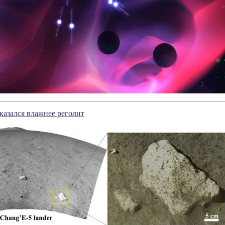
казался влажнее реголит