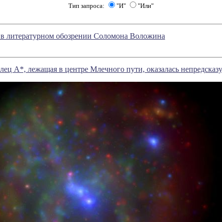
Тип запроса:
"И"
"Или"
е в литературном обозрении Соломона Воложина
лец А*, лежащая в центре Млечного пути, оказалась непредсказ