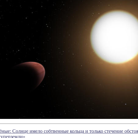
ные: Солнце имело собтвенные кольца и только стечение обсто
уперземли»