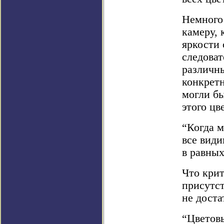
Немного 
камеру, 
яркости 
следоват
различны
конкретн
могли бы
этого цве
“Когда м
все види
в равных
Что крит
присутст
не доста
“Цветовы