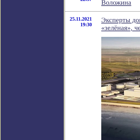
Воложина
25.11.2021
Эксперты док
19:30
«зелёная», ч