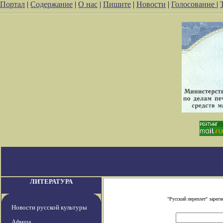
Портал
|
Содержание
|
О нас
|
Пишите
|
Новости
|
Голосование
|
ЛИТЕРАТУРА
"Русский переплет" заре
Новости русской культуры
Афиша