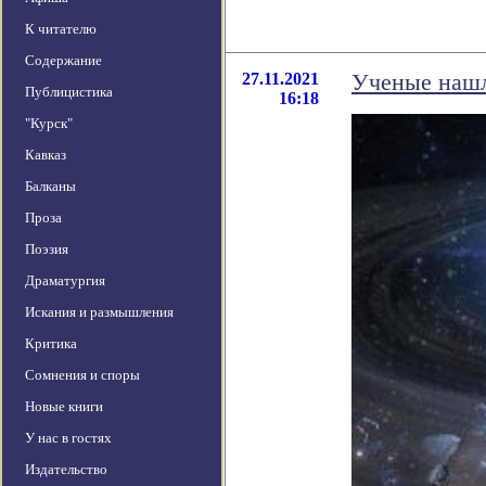
К читателю
Содержание
27.11.2021
Ученые нашл
Публицистика
16:18
"Курск"
Кавказ
Балканы
Проза
Поэзия
Драматургия
Искания и размышления
Критика
Сомнения и споры
Новые книги
У нас в гостях
Издательство