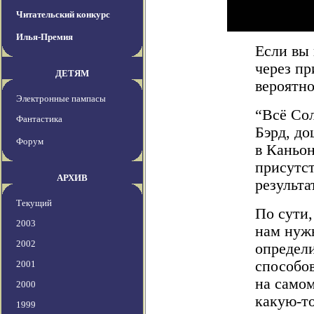
Читательский конкурс
Илья-Премия
Если вы 
через пр
ДЕТЯМ
вероятно
Электронные пампасы
“Всё Сол
Фантастика
Бэрд, д
Форум
в Каньон
присутст
АРХИВ
результа
Текущий
По сути,
2003
нам нужн
2002
определи
способов
2001
на самом
2000
какую-то
1999