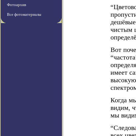
Фотоархив
“Цветово
пропусти
Все фотоматериалы
дешёвые
чистым 
определ
Вот поче
“частота
определя
имеет с
высокую.
спектро
Когда мы
видим, ч
мы видим
“Следова
всех цве