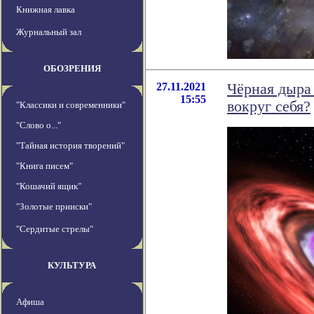
Книжная лавка
Журнальный зал
ОБОЗРЕНИЯ
27.11.2021
Чёрная дыра
15:55
вокруг себя?
"Классики и современники"
"Слово о..."
"Тайная история творений"
"Книга писем"
"Кошачий ящик"
"Золотые прииски"
"Сердитые стрелы"
КУЛЬТУРА
Афиша