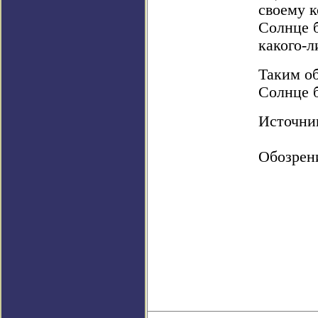
своему к
Солнце б
какого-л
Таким об
Солнце б
Источник:
Обозрен