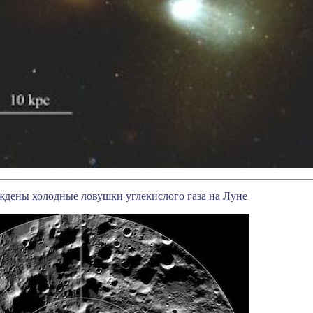
дены холодные ловушки углекислого газа на Луне