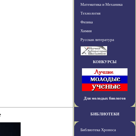
Математика и Механика
Технология
Физика
Химия
Русская литература
КОНКУРСЫ
Для молодых биологов
БИБЛИОТЕКИ
е
Библиотека Хроноса