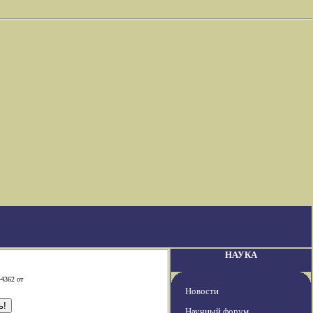
НАУКА
-4362 от
Новости
Научный форум