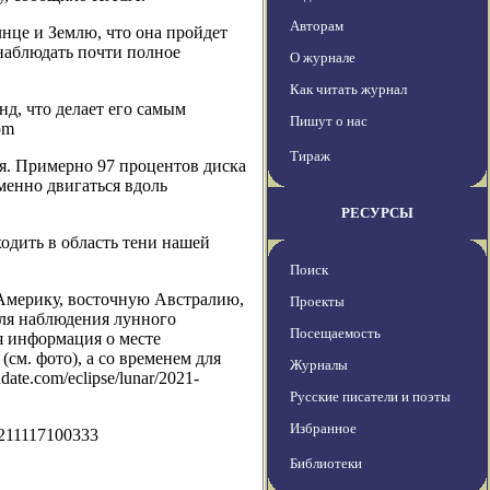
Авторам
нце и Землю, что она пройдет
 наблюдать почти полное
О журнале
Как читать журнал
нд, что делает его самым
Пишут о нас
om
Тираж
ия. Примерно 97 процентов диска
менно двигаться вдоль
РЕСУРСЫ
ходить в область тени нашей
Поиск
 Америку, восточную Австралию,
Проекты
ля наблюдения лунного
Посещаемость
я информация о месте
см. фото), а со временем для
Журналы
te.com/eclipse/lunar/2021-
Русские писатели и поэты
Избранное
0211117100333
Библиотеки