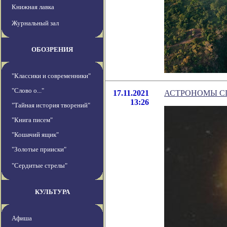
Книжная лавка
Журнальный зал
ОБОЗРЕНИЯ
"Классики и современники"
"Слово о..."
17.11.2021
АСТРОНОМЫ С
13:26
"Тайная история творений"
"Книга писем"
"Кошачий ящик"
"Золотые прииски"
"Сердитые стрелы"
КУЛЬТУРА
Афиша