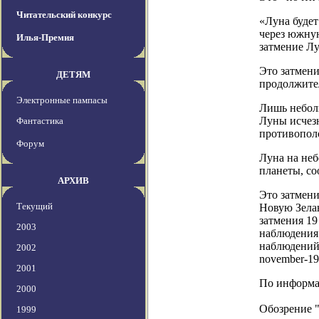
Читательский конкурс
«Луна будет
через южную
Илья-Премия
затмение Лу
Это затмени
ДЕТЯМ
продолжител
Электронные пампасы
Лишь неболь
Луны исчезн
Фантастика
противопол
Форум
Луна на неб
планеты, с
АРХИВ
Это затмени
Текущий
Новую Зела
затмения 19
2003
наблюдения 
наблюдений 
2002
november-19
2001
По информац
2000
Обозрение 
1999