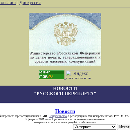
Топ-лист
|
Дискуссия
НОВОСТИ
"РУССКОГО ПЕРЕПЛЕТА"
Новости
й переплет" зарегистрирован как СМИ.
Свидетельство
о регистрации в Министерстве печати РФ: Эл. #77
5 февраля 2001 года. При полном или частичном использовании
материалов ссылка на www.pereplet.ru обязательна.