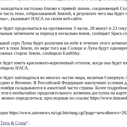
 находиться настолько близко к прямой линии, соединяющей Сол
 часть тени, отбрасываемой Землей, в результате чего мы будет
ны», указывает НАСА на своем веб-сайте.
е будет продолжаться на протяжении 3 часов, 28 минут и 23 секу
ьным затмением за период в несколько веков, сообщает Space.c
шой серп Луны будет различим на небе в течение этого затмен
ет в тени Земли, по мере того как Солнце и Луна будут одновре
ожных сторон Земли, сообщило EarthSky.
е будет иметь красновато-коричневый оттенок, когда она будет в
ообщило НАСА.
е будет наблюдаться во многих частях мира, включая Северную
ндию и Японию. В Российской Федерации наилучшие условия д
 ноября складываются в азиатской части страны. Более подробна
этого необычайно продолжтельного затмения доступна на карте (
можно определиться, проследовав по ссылке https://www.timeandda
ии https://www.astronews.ru/cgi-bin/mng.cgi?page=news&news=2
"
Terra & Comp
".