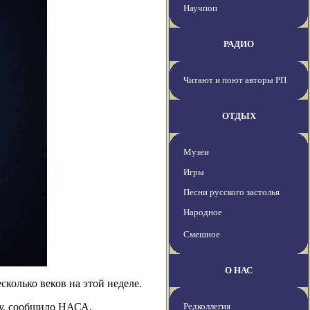
Научпоп
РАДИО
Читают и поют авторы РП
ОТДЫХ
Музеи
Игры
Песни русского застолья
Народное
Смешное
О НАС
колько веков на этой неделе.
цу, сообщило НАСА.
Редколлегия