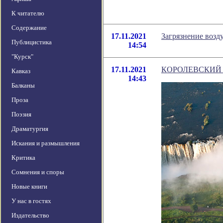
К читателю
Содержание
17.11.2021
Загрязнение возду
Публицистика
14:54
"Курск"
17.11.2021
КОРОЛЕВСКИЙ
Кавказ
14:43
Балканы
Проза
Поэзия
Драматургия
Искания и размышления
Критика
Сомнения и споры
Новые книги
У нас в гостях
Издательство