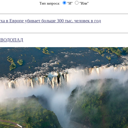
Тип запроса:
"И"
"Или"
ха в Европе убивает больше 300 тыс. человек в год
 ВОДОПАД