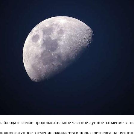
аблюдать самое продолжительное частное лунное затмение за нес
полное» лунное затмение ожидается в ночь с четверга на пятни