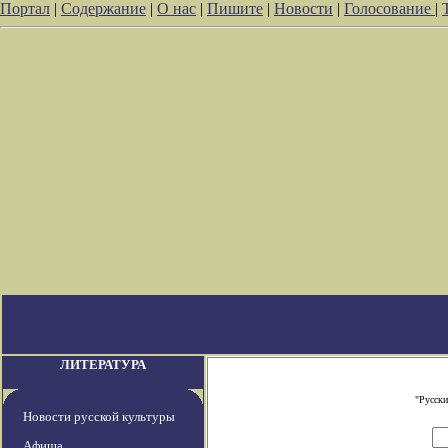
Портал
|
Содержание
|
О нас
|
Пишите
|
Новости
|
Голосование
|
ЛИТЕРАТУРА
"Русски
Новости русской культуры
Афиша