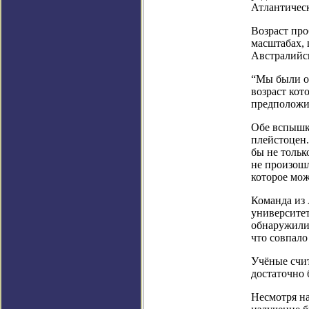
Атлантическ
Возраст про
масштабах, 
Австралийс
“Мы были оч
возраст кот
предположит
Обе вспышки
плейстоцен.
бы не тольк
не произошл
которое мож
Команда из 
университет
обнаружили 
что совпало
Учёные счит
достаточно 
Несмотря н