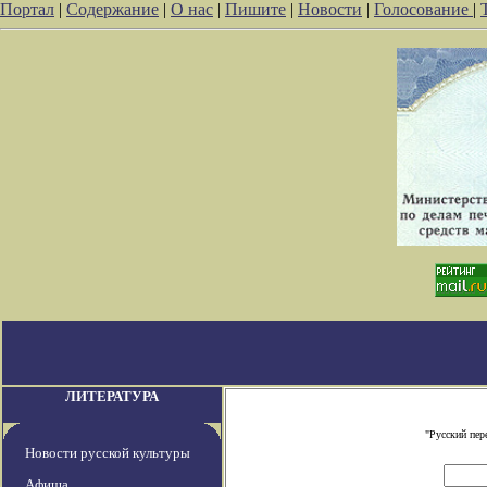
Портал
|
Содержание
|
О нас
|
Пишите
|
Новости
|
Голосование
|
ЛИТЕРАТУРА
"Русский пер
Новости русской культуры
Афиша