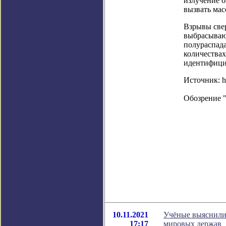
излучение б
вызвать мас
Взрывы све
выбрасывают
полураспада
количествах
идентифици
Источник: htt
Обозрение 
10.11.2021
Учёные выяснили,
17:17
мировых держав