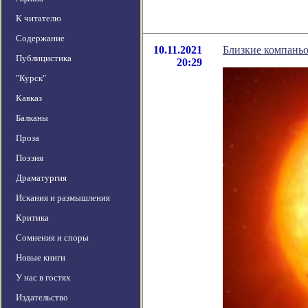
К читателю
Содержание
10.11.2021
Близкие компаньо
Публицистика
20:29
"Курск"
Кавказ
Балканы
Проза
Поэзия
Драматургия
Искания и размышления
Критика
Сомнения и споры
Новые книги
У нас в гостях
Издательство