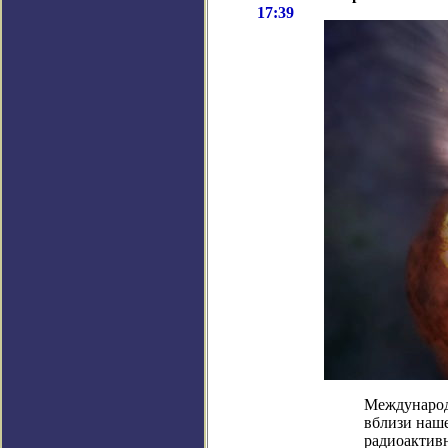
17:39
Международ
вблизи наш
радиоактивн