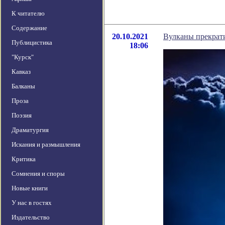
К читателю
Содержание
20.10.2021
Вулканы прекрати
Публицистика
18:06
"Курск"
Кавказ
Балканы
Проза
Поэзия
Драматургия
Искания и размышления
Критика
Сомнения и споры
Новые книги
У нас в гостях
Издательство