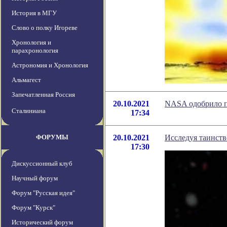
История в МГУ
Слово о полку Игореве
Хронология и
парахронология
Астрономия и Хронология
Альмагест
Запечатленная Россия
20.10.2021
NASA одобрило п
Сталиниана
17:34
ФОРУМЫ
20.10.2021
Исследуя таинств
17:30
Дискуссионный клуб
Научный форум
Форум "Русская идея"
Форум "Курск"
Исторический форум