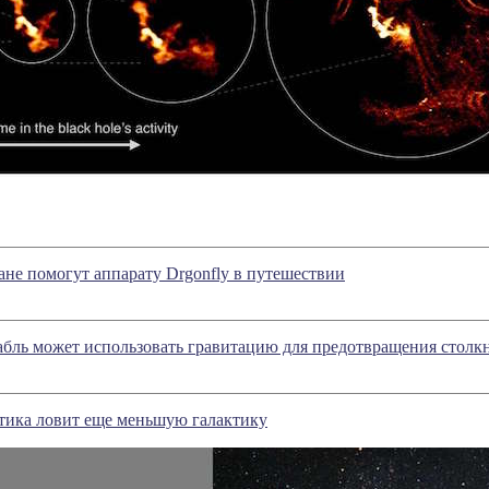
ане помогут аппарату Drgonfly в путешествии
бль может использовать гравитацию для предотвращения столк
тика ловит еще меньшую галактику