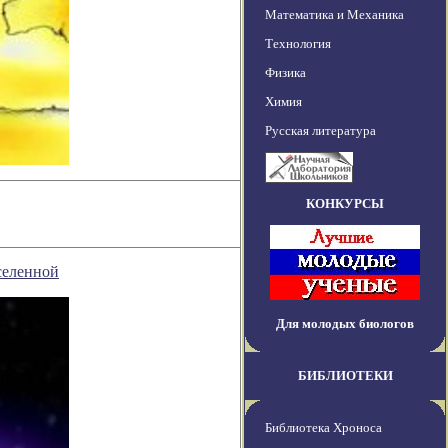
Математика и Механика
Технология
Физика
Химия
Русская литература
КОНКУРСЫ
селенной
Для молодых биологов
БИБЛИОТЕКИ
Библиотека Хроноса