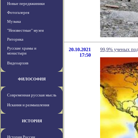
Новые передвжиники
Фотогалерея
Музыка
"Неизвестные" музеи
Риторика
Русские храмы и
20.10.2021
99,9% ученых под
монастыри
17:50
Видеоархив
ФИЛОСОФИЯ
Современная русская мысль
Искания и размышления
ИСТОРИЯ
История России