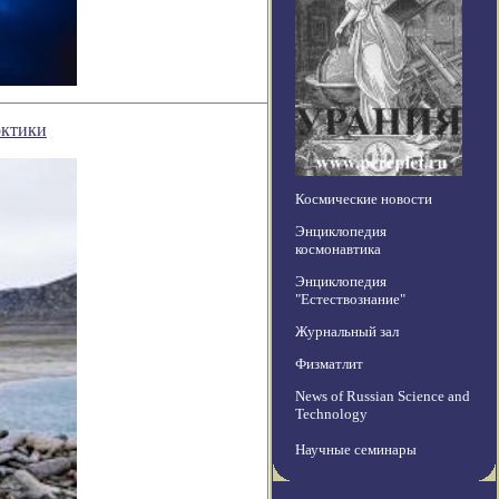
рктики
Космические новости
Энциклопедия
космонавтика
Энциклопедия
"Естествознание"
Журнальный зал
Физматлит
News of Russian Science and
Technology
Научные семинары