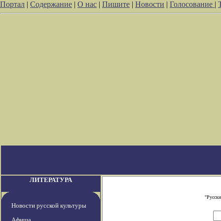
Портал
|
Содержание
|
О нас
|
Пишите
|
Новости
|
Голосование
|
ЛИТЕРАТУРА
"Русски
Новости русской культуры
Афиша