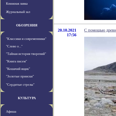
Книжная лавка
Журнальный зал
ОБОЗРЕНИЯ
20.10.2021
С помощью древн
17:56
"Классики и современники"
"Слово о..."
"Тайная история творений"
"Книга писем"
"Кошачий ящик"
"Золотые прииски"
"Сердитые стрелы"
КУЛЬТУРА
Афиша