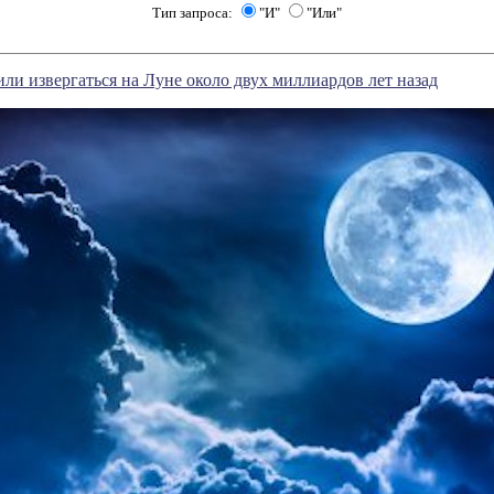
Тип запроса:
"И"
"Или"
ли извергаться на Луне около двух миллиардов лет назад