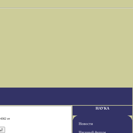
НАУКА
-4362 от
Новости
Научный форум