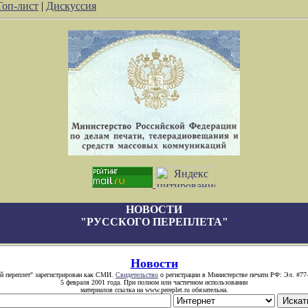
Топ-лист
|
Дискуссия
НОВОСТИ
"РУССКОГО ПЕРЕПЛЕТА"
Новости
й переплет" зарегистрирован как СМИ.
Свидетельство
о регистрации в Министерстве печати РФ: Эл. #77
5 февраля 2001 года. При полном или частичном использовании
материалов ссылка на www.pereplet.ru обязательна.