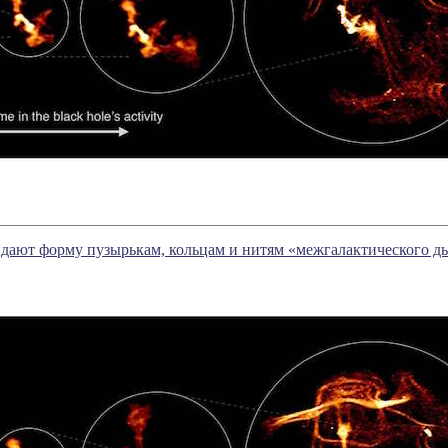
дают форму пузырькам, кольцам и нитям «межгалактического д