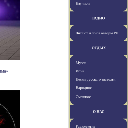
Научпоп
РАДИО
Читают и поют авторы РП
ОТДЫХ
Музеи
ыма»
Игры
Песни русского застолья
Народное
Смешное
О НАС
Редколлегия