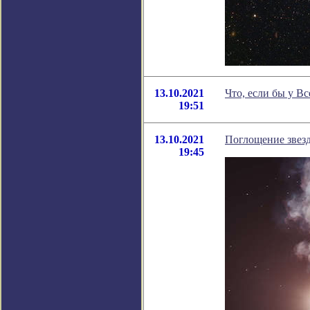
13.10.2021
Что, если бы у В
19:51
13.10.2021
Поглощение звезд
19:45