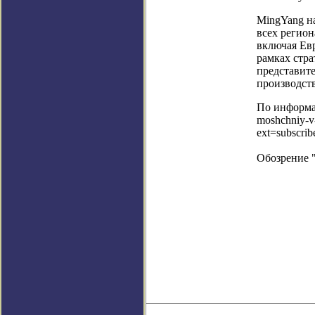
MingYang н
всех регион
включая Ев
рамках стра
представите
производст
По информац
moshchniy-v-
ext=subscri
Обозрение 