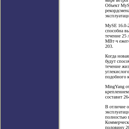
мире ветрог
Объект MyS
рекордсмена
эксплуатаци
MySE 16.0-2
способна вы
течение 25 
МВт·ч ежег
203.
Когда новая
будут спосо
течение жиз
углекислого
подобного к
MingYang от
креплением 
составит 26
В отличие о
эксплуатаци
полностью г
Коммерческ
половину 20