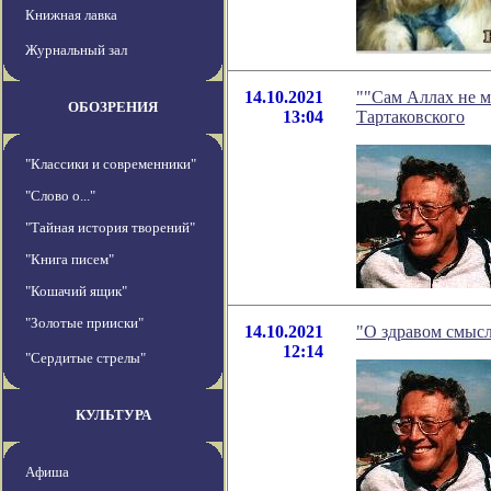
Книжная лавка
Журнальный зал
14.10.2021
""Сам Аллах не м
ОБОЗРЕНИЯ
13:04
Тартаковского
"Классики и современники"
"Слово о..."
"Тайная история творений"
"Книга писем"
"Кошачий ящик"
"Золотые прииски"
14.10.2021
"О здравом смысл
12:14
"Сердитые стрелы"
КУЛЬТУРА
Афиша