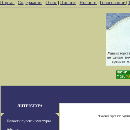
Портал
|
Содержание
|
О нас
|
Пишите
|
Новости
|
Голосование
|
ЛИТЕРАТУРА
"Русский переплет" заре
Новости русской культуры
Афиша