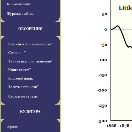
Книжная лавка
Журнальный зал
ОБОЗРЕНИЯ
"Классики и современники"
"Слово о..."
"Тайная история творений"
"Книга писем"
"Кошачий ящик"
"Золотые прииски"
"Сердитые стрелы"
КУЛЬТУРА
Афиша