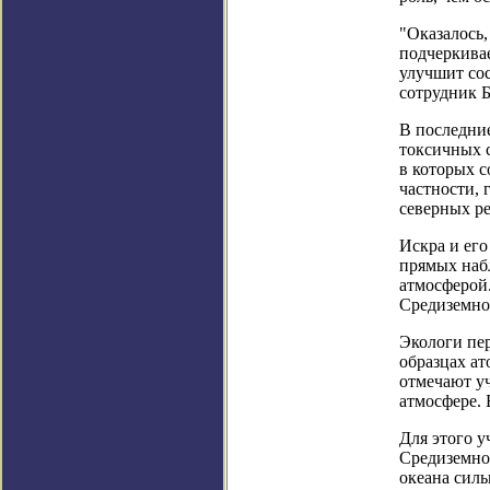
"Оказалось,
подчеркива
улучшит сос
сотрудник Б
В последние
токсичных 
в которых с
частности, 
северных ре
Искра и его
прямых наб
атмосферой.
Средиземног
Экологи пер
образцах ат
отмечают уч
атмосфере. 
Для этого 
Средиземном
океана силь