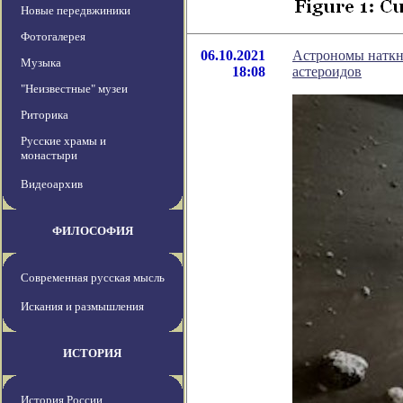
Новые передвжиники
Фотогалерея
06.10.2021
Астрономы наткну
Музыка
18:08
астероидов
"Неизвестные" музеи
Риторика
Русские храмы и
монастыри
Видеоархив
ФИЛОСОФИЯ
Современная русская мысль
Искания и размышления
ИСТОРИЯ
История России