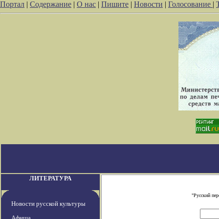
Портал
|
Содержание
|
О нас
|
Пишите
|
Новости
|
Голосование
|
ЛИТЕРАТУРА
"Русский пе
Новости русской культуры
Афиша