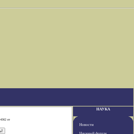
НАУКА
-4362 от
Новости
Научный форум