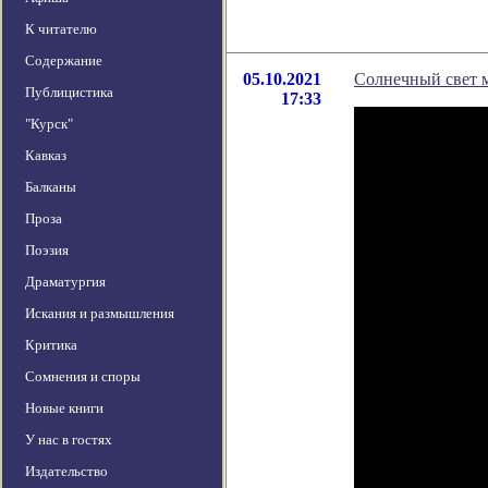
К читателю
Содержание
05.10.2021
Солнечный свет 
Публицистика
17:33
"Курск"
Кавказ
Балканы
Проза
Поэзия
Драматургия
Искания и размышления
Критика
Сомнения и споры
Новые книги
У нас в гостях
Издательство