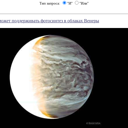
Тип запроса:
"И"
"Или"
может поддерживать фотосинтез в облаках Венеры