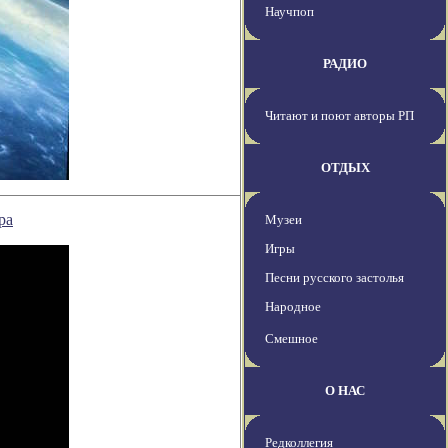
Научпоп
РАДИО
Читают и поют авторы РП
ОТДЫХ
ра
Музеи
Игры
Песни русского застолья
Народное
Смешное
О НАС
Редколлегия