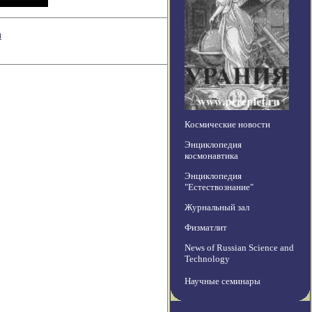
а
Космические новости
Энциклопедия
космонавтика
Энциклопедия
"Естествознание"
Журнальный зал
Физматлит
News of Russian Science and
Technology
Научные семинары