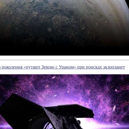
 поколения «путают Землю с Ураном» при поисках экзопланет