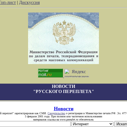
Топ-лист
|
Дискуссия
НОВОСТИ
"РУССКОГО ПЕРЕПЛЕТА"
Новости
й переплет" зарегистрирован как СМИ.
Свидетельство
о регистрации в Министерстве печати РФ: Эл. #77
5 февраля 2001 года. При полном или частичном использовании
материалов ссылка на www.pereplet.ru обязательна.