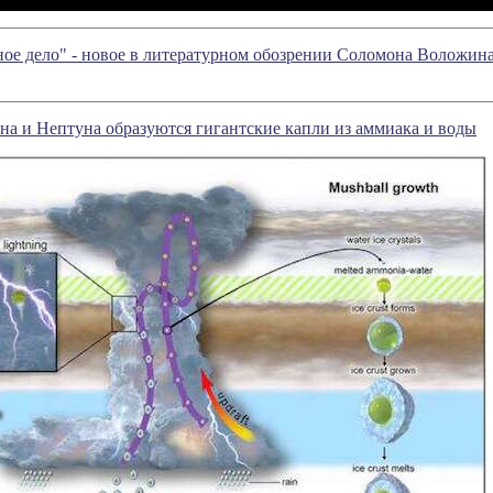
ное дело" - новое в литературном обозрении Соломона Воложин
на и Нептуна образуются гигантские капли из аммиака и воды