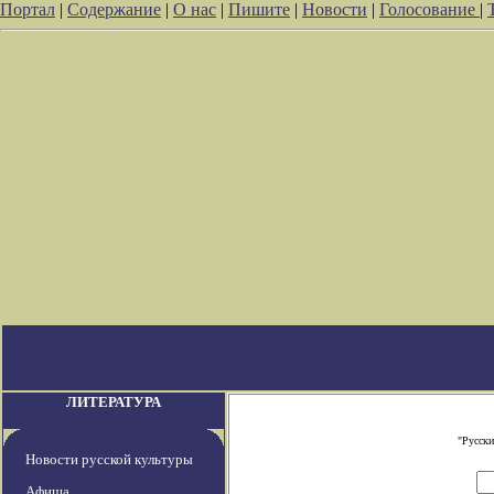
Портал
|
Содержание
|
О нас
|
Пишите
|
Новости
|
Голосование
|
ЛИТЕРАТУРА
"Русски
Новости русской культуры
Афиша