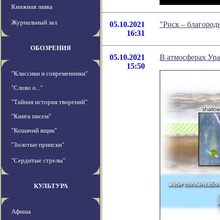
Книжная лавка
Журнальный зал
05.10.2021
"Риск – благород
16:31
ОБОЗРЕНИЯ
05.10.2021
В атмосферах Ура
15:50
"Классики и современники"
"Слово о..."
"Тайная история творений"
"Книга писем"
"Кошачий ящик"
"Золотые прииски"
"Сердитые стрелы"
КУЛЬТУРА
Афиша