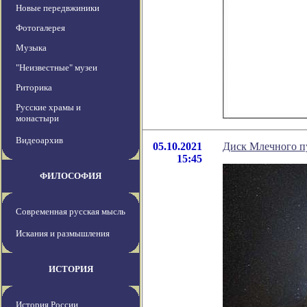
Новые передвжиники
Фотогалерея
Музыка
"Неизвестные" музеи
Риторика
Русские храмы и
монастыри
Видеоархив
05.10.2021
Диск Млечного п
15:45
ФИЛОСОФИЯ
Современная русская мысль
Искания и размышления
ИСТОРИЯ
История России