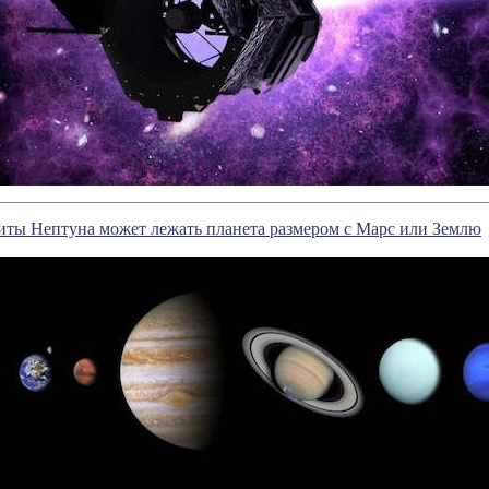
иты Нептуна может лежать планета размером с Марс или Землю