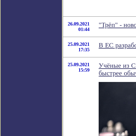
26.09.2021
"Трёп" - но
01:44
25.09.2021
В ЕС разрабо
17:35
25.09.2021
Учёные из С
15:59
быстрее обы