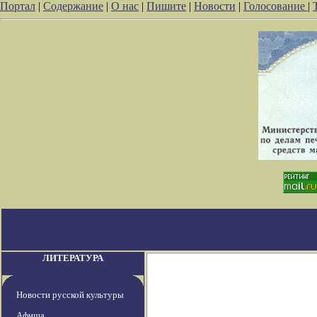
Портал
|
Содержание
|
О нас
|
Пишите
|
Новости
|
Голосование
|
ЛИТЕРАТУРА
Новости русской культуры
Афиша