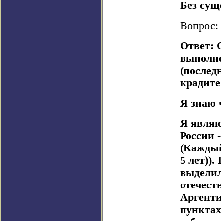
Без сущ
Вопрос: 
Ответ: 
выполне
(послед
крадите
Я знаю 
Я являю
России -
(Каждый
5 лет)).
выделил
отечест
Аргенти
пунктах