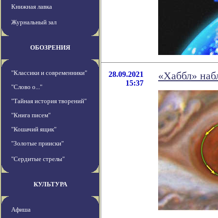
Книжная лавка
Журнальный зал
ОБОЗРЕНИЯ
"Классики и современники"
28.09.2021
«Хаббл» наб
15:37
"Слово о..."
"Тайная история творений"
"Книга писем"
"Кошачий ящик"
"Золотые прииски"
"Сердитые стрелы"
КУЛЬТУРА
Афиша