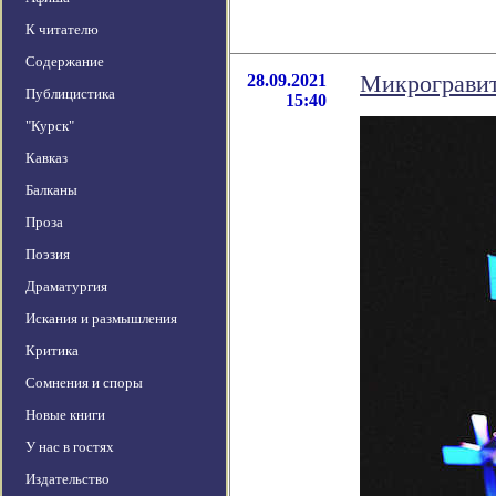
К читателю
Содержание
28.09.2021
Микрогравит
Публицистика
15:40
"Курск"
Кавказ
Балканы
Проза
Поэзия
Драматургия
Искания и размышления
Критика
Сомнения и споры
Новые книги
У нас в гостях
Издательство