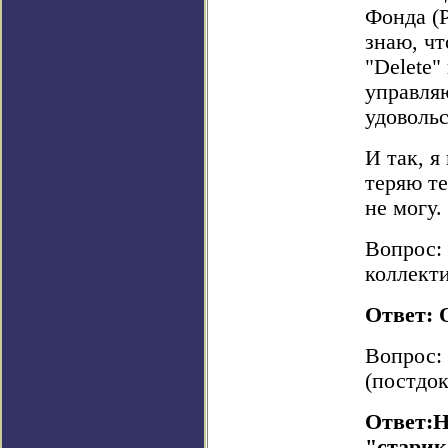
Фонда (
знаю, чт
"Delete"
управля
удоволь
И так, я
теряю те
не могу.
Вопрос:
коллект
Ответ: 
Вопрос:
(постдо
Ответ:Н
"старик