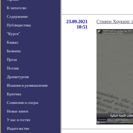
К читателю
Содержание
23.09.2021
Стивен Хоукинг и
Публицистика
10:51
"Курск"
Кавказ
Балканы
Проза
Поэзия
Драматургия
Искания и размышления
Критика
Сомнения и споры
Новые книги
У нас в гостях
Издательство