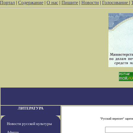
Портал
|
Содержание
|
О нас
|
Пишите
|
Новости
|
Голосование
|
ЛИТЕРАТУРА
"Русский переплет" заре
Новости русской культуры
Афиша