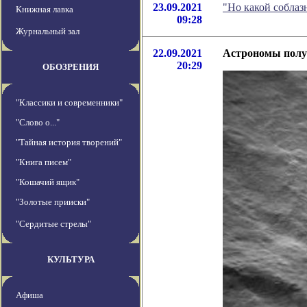
23.09.2021
"Но какой соблаз
Книжная лавка
09:28
Журнальный зал
22.09.2021
Астрономы полу
20:29
ОБОЗРЕНИЯ
"Классики и современники"
"Слово о..."
"Тайная история творений"
"Книга писем"
"Кошачий ящик"
"Золотые прииски"
"Сердитые стрелы"
КУЛЬТУРА
Афиша