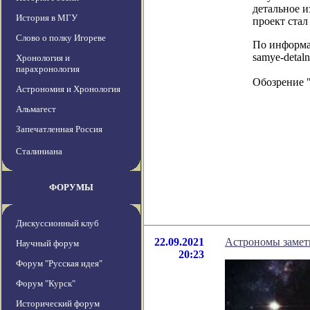
детальное и
История в МГУ
проект стал
Слово о полку Игореве
По информаци
samye-detaln
Хронология и
парахронология
Обозрение 
Астрономия и Хронология
Альмагест
Запечатленная Россия
Сталиниана
ФОРУМЫ
Дискуссионный клуб
22.09.2021
Астрономы замет
Научный форум
20:23
Форум "Русская идея"
Форум "Курск"
Исторический форум