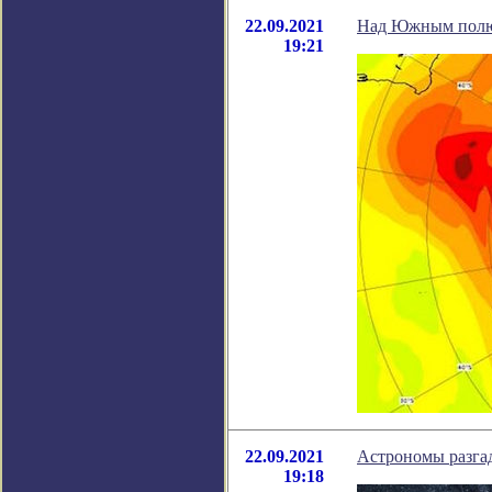
22.09.2021
Над Южным полюс
19:21
22.09.2021
Астрономы разгад
19:18