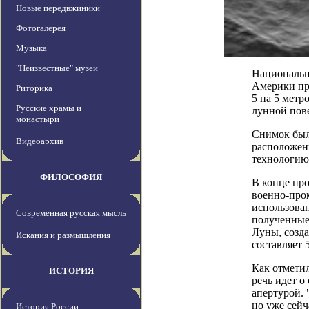
Новые передвжиники
Фотогалерея
Музыка
"Неизвестные" музеи
Национальн
Америки пре
Риторика
5 на 5 метр
Русские храмы и
лунной пов
монастыри
Снимок был
Видеоархив
расположен
технологию
ФИЛОСОФИЯ
В конце пр
военно-про
использован
Современная русская мысль
полученные
Луны, созда
Искания и размышления
составляет 
Как отмети
ИСТОРИЯ
речь идет 
апертурой. 
но уже сейч
История России