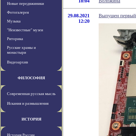
18:04
Воложина
Новые передвжиники
Фотогалерея
29.08.2021
Выпущен первый у
12:20
Музыка
"Неизвестные" музеи
Риторика
Русские храмы и
монастыри
Видеоархив
ФИЛОСОФИЯ
Современная русская мысль
Искания и размышления
ИСТОРИЯ
История России