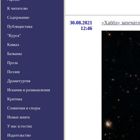
К читателю
Содержание
30.08.2021
«Хаббл» запечат
Публицистика
12:46
"Курск"
Кавказ
Балканы
Проза
Поэзия
Драматургия
Искания и размышления
Критика
Сомнения и споры
Новые книги
У нас в гостях
Издательство