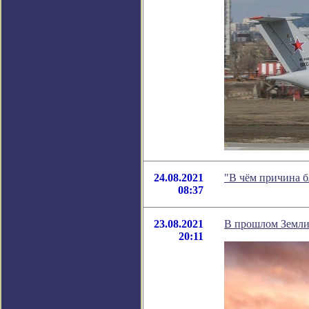
24.08.2021
"В чём причина 
08:37
23.08.2021
В прошлом Земли
20:11