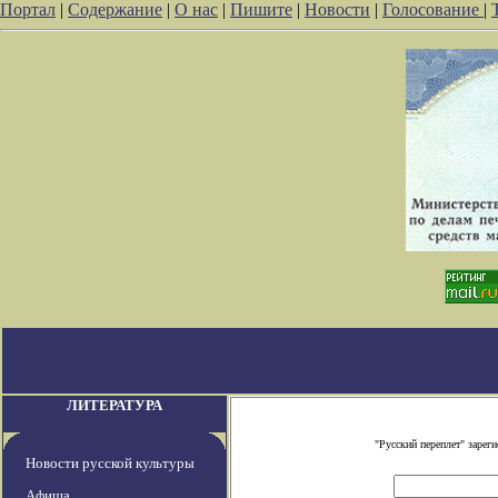
Портал
|
Содержание
|
О нас
|
Пишите
|
Новости
|
Голосование
|
ЛИТЕРАТУРА
"Русский переплет" заре
Новости русской культуры
Афиша