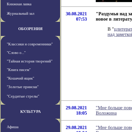
Книжная лавка
Журнальный зал
30.08.2021
"Раздумья над з
07:53
новое в литерат
ОБОЗРЕНИЯ
В "
цлитера
над заметк
"Классики и современники"
"Слово о..."
"Тайная история творений"
"Книга писем"
"Кошачий ящик"
"Золотые прииски"
"Сердитые стрелы"
29.08.2021
"Мне больше пове
КУЛЬТУРА
18:05
Воложина
Афиша
29.08.2021
"Мне больше пове