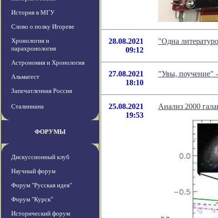
История в МГУ
Слово о полку Игореве
Хронология и
28.08.2021
"Одна литератур
парахронология
09:12
Астрономия и Хронология
27.08.2021
"Увы, поучение" 
Альмагест
18:10
Запечатленная Россия
25.08.2021
Анализ 2000 гала
Сталиниана
19:53
ФОРУМЫ
Дискуссионный клуб
Научный форум
Форум "Русская идея"
Форум "Курск"
Исторический форум